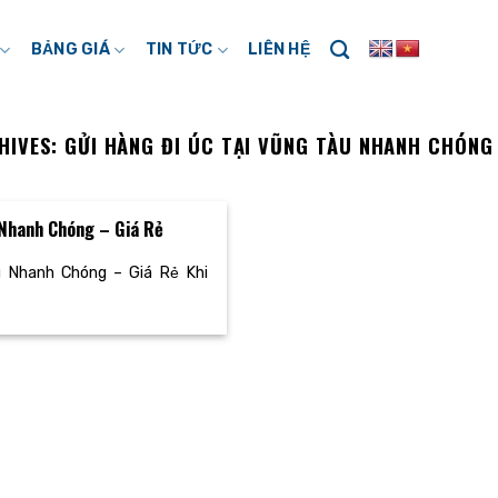
BẢNG GIÁ
TIN TỨC
LIÊN HỆ
HIVES:
GỬI HÀNG ĐI ÚC TẠI VŨNG TÀU NHANH CHÓNG 
 Nhanh Chóng – Giá Rẻ
u Nhanh Chóng – Giá Rẻ Khi