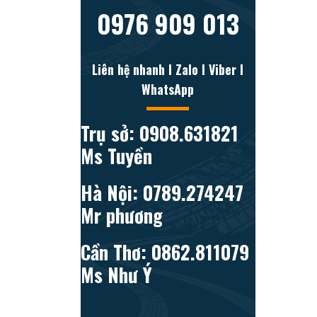
0976 909 013
Liên hệ nhanh l Zalo l Viber l
WhatsApp
Trụ sở: 0908.631821
Ms Tuyền
Hà Nội: 0789.274247
Mr phương
Cần Thơ: 0862.811079
Ms Như Ý