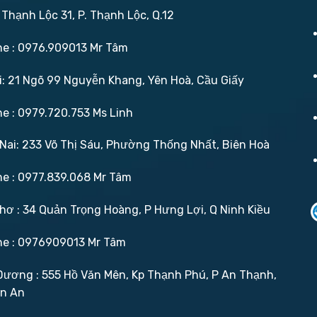
 Thạnh Lộc 31, P. Thạnh Lộc, Q.12
ne : 0976.909013 Mr Tâm
: 21 Ngõ 99 Nguyễn Khang, Yên Hoà, Cầu Giấy
ne : 0979.720.753 Ms Linh
ai: 233 Võ Thị Sáu, Phường Thống Nhất, Biên Hoà
ne : 0977.839.068 Mr Tâm
ơ : 34 Quản Trọng Hoàng, P Hưng Lợi, Q Ninh Kiều
ne : 0976909013 Mr Tâm
ương : 555 Hồ Văn Mên, Kp Thạnh Phú, P An Thạnh,
ận An