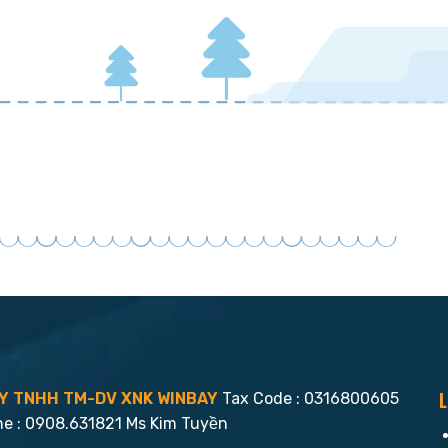
L
Y TNHH TM-DV XNK WINBAY
Tax Code : 0316800605
ne : 0908.631821 Ms Kim Tuyền