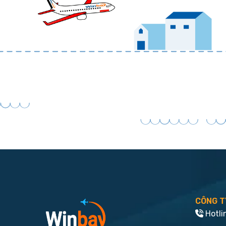
CÔNG T
Hotli