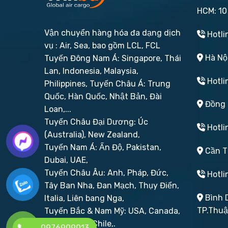
HCM: 10
Vận chuyển hàng hóa đa dạng dịch
Hotli
vụ : Air, Sea, bao gồm LCL, FCL
Hà Nội
Tuyến Đông Nam Á: Singapore, Thái
Lan, Indonesia, Malaysia,
Hotli
Philippines,
Tuyến Châu Á: Trung
Quốc, Hàn Quốc, Nhật Bản, Đài
Đồng N
Loan,...
Tuyến Châu Đại Dương: Úc
Hotli
(Australia), New Zealand,
Tuyến Nam Á: Ấn Độ, Pakistan,
Cần Th
Dubai, UAE,
Tuyến Châu Âu: Anh, Pháp, Đức,
Hotli
Tây Ban Nha, Đan Mạch, Thụy Điển,
Bình D
Italia, Liên bang Nga,
TP.Thu
Tuyến Bắc & Nam Mỹ: USA, Canada,
Brazil, Peru, Chile,.
0976909013