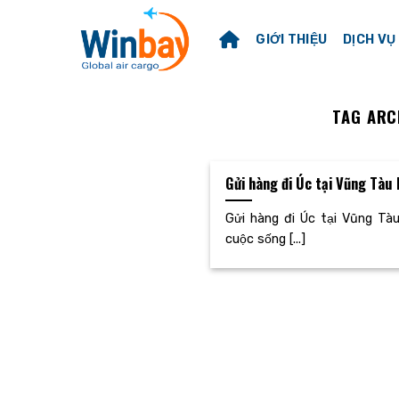
Skip
to
GIỚI THIỆU
DỊCH VỤ
content
TAG ARC
Gửi hàng đi Úc tại Vũng Tàu
Gửi hàng đi Úc tại Vũng Tà
cuộc sống [...]