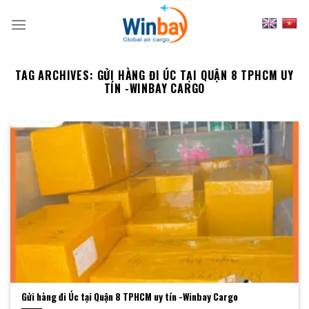
Skip
to
content
TAG ARCHIVES:
GỬI HÀNG ĐI ÚC TẠI QUẬN 8 TPHCM UY
TÍN -WINBAY CARGO
Gửi hàng đi Úc tại Quận 8 TPHCM uy tín -Winbay Cargo