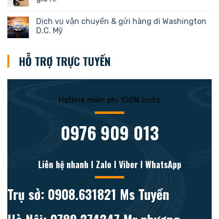
Dịch vụ vận chuyển & gửi hàng đi Washington
D.C. Mỹ
HỖ TRỢ TRỰC TUYẾN
Hotline miễn phí 100% cước
0976 909 013
Liên hệ nhanh l Zalo l Viber l WhatsApp
Trụ sở: 0908.631821 Ms Tuyền