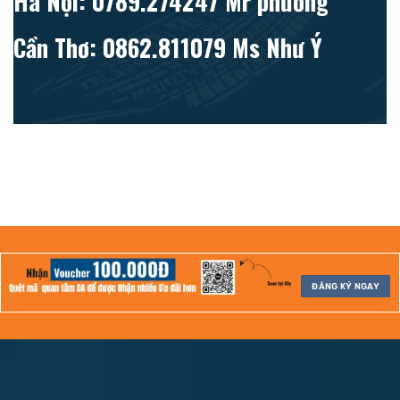
Hà Nội: 0789.274247 Mr phương
Cần Thơ: 0862.811079 Ms Như Ý
ĐĂNG KÝ NGAY