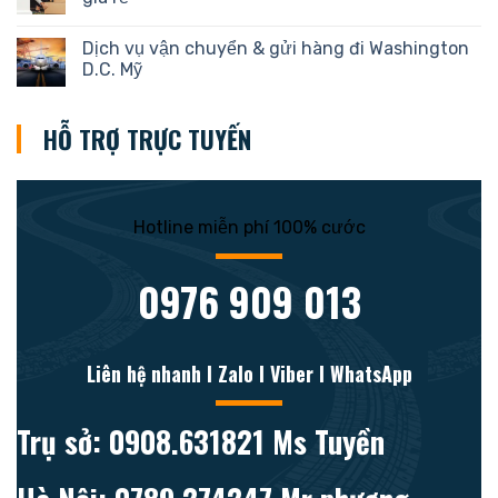
Dịch vụ vận chuyển & gửi hàng đi Washington
D.C. Mỹ
HỖ TRỢ TRỰC TUYẾN
Hotline miễn phí 100% cước
0976 909 013
Liên hệ nhanh l Zalo l Viber l WhatsApp
Trụ sở: 0908.631821 Ms Tuyền