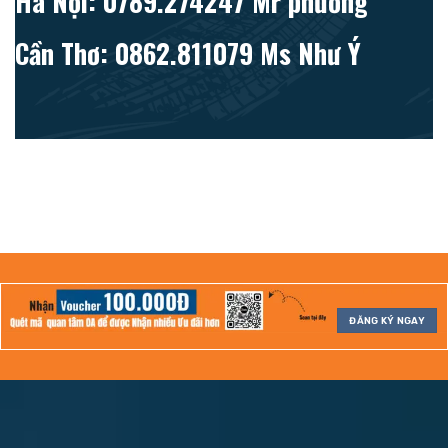
Hà Nội: 0789.274247 Mr phương
Cần Thơ: 0862.811079 Ms Như Ý
ĐĂNG KÝ NGAY