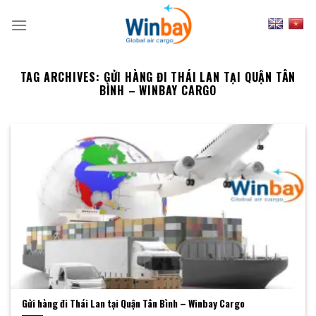
Skip
to
content
TAG ARCHIVES:
GỬI HÀNG ĐI THÁI LAN TẠI QUẬN TÂN
BÌNH – WINBAY CARGO
Gửi hàng đi Thái Lan tại Quận Tân Bình – Winbay Cargo