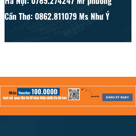
Hà Nội: 0789.274247 Mr phương
Cần Thơ: 0862.811079 Ms Như Ý
ĐĂNG KÝ NGAY