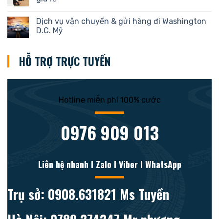
Dịch vụ vận chuyển & gửi hàng đi Washington
D.C. Mỹ
HỖ TRỢ TRỰC TUYẾN
Hotline miễn phí 100% cước
0976 909 013
Liên hệ nhanh l Zalo l Viber l WhatsApp
Trụ sở: 0908.631821 Ms Tuyền