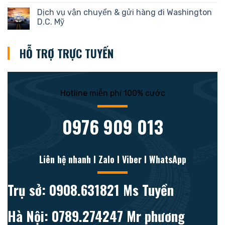
Dịch vụ vận chuyển & gửi hàng đi Washington
D.C. Mỹ
HỖ TRỢ TRỰC TUYẾN
Hotline miễn phí 100% cước
0976 909 013
Liên hệ nhanh l Zalo l Viber l WhatsApp
Trụ sở: 0908.631821 Ms Tuyền
Hà Nội: 0789.274247 Mr phương