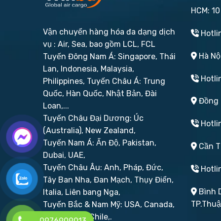
HCM: 10
Vận chuyển hàng hóa đa dạng dịch
Hotli
vụ : Air, Sea, bao gồm LCL, FCL
Hà Nội
Tuyến Đông Nam Á: Singapore, Thái
Lan, Indonesia, Malaysia,
Hotli
Philippines,
Tuyến Châu Á: Trung
Quốc, Hàn Quốc, Nhật Bản, Đài
Đồng N
Loan,...
Tuyến Châu Đại Dương: Úc
Hotli
(Australia), New Zealand,
Tuyến Nam Á: Ấn Độ, Pakistan,
Cần Th
Dubai, UAE,
Tuyến Châu Âu: Anh, Pháp, Đức,
Hotli
Tây Ban Nha, Đan Mạch, Thụy Điển,
Bình D
Italia, Liên bang Nga,
TP.Thu
Tuyến Bắc & Nam Mỹ: USA, Canada,
Brazil, Peru, Chile,.
0976909013