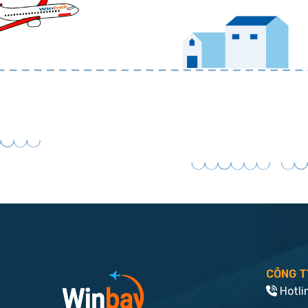
CÔNG T
Hotli