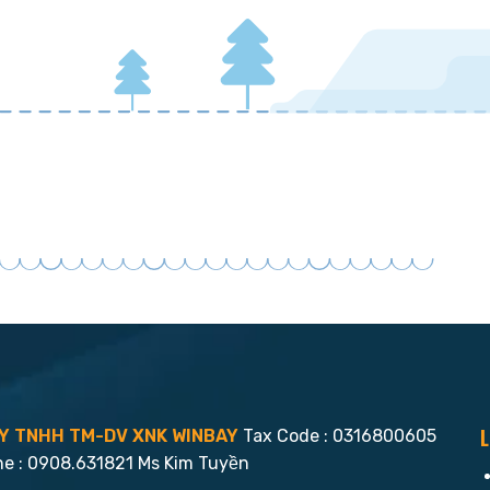
L
Y TNHH TM-DV XNK WINBAY
Tax Code : 0316800605
ne : 0908.631821 Ms Kim Tuyền