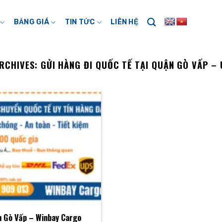
BẢNG GIÁ
TIN TỨC
LIÊN HỆ
RCHIVES:
GỬI HÀNG ĐI QUỐC TẾ TẠI QUẬN GÒ VẤP – 
ận Gò Vấp – Winbay Cargo