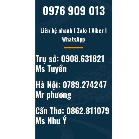
0976 909 013
Liên hệ nhanh l Zalo l Viber l
WhatsApp
Trụ sở: 0908.631821
Ms Tuyền
Hà Nội: 0789.274247
Mr phương
Cần Thơ: 0862.811079
Ms Như Ý