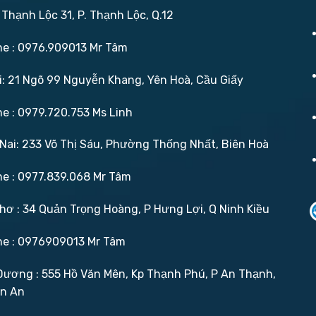
 Thạnh Lộc 31, P. Thạnh Lộc, Q.12
ne : 0976.909013 Mr Tâm
: 21 Ngõ 99 Nguyễn Khang, Yên Hoà, Cầu Giấy
ne : 0979.720.753 Ms Linh
ai: 233 Võ Thị Sáu, Phường Thống Nhất, Biên Hoà
ne : 0977.839.068 Mr Tâm
ơ : 34 Quản Trọng Hoàng, P Hưng Lợi, Q Ninh Kiều
ne : 0976909013 Mr Tâm
ương : 555 Hồ Văn Mên, Kp Thạnh Phú, P An Thạnh,
ận An