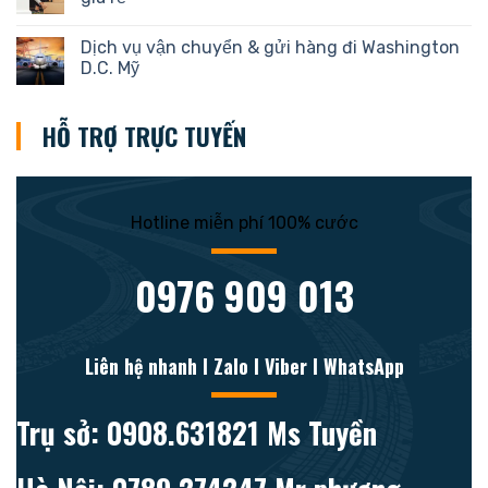
Dịch vụ vận chuyển & gửi hàng đi Washington
D.C. Mỹ
HỖ TRỢ TRỰC TUYẾN
Hotline miễn phí 100% cước
0976 909 013
Liên hệ nhanh l Zalo l Viber l WhatsApp
Trụ sở: 0908.631821 Ms Tuyền