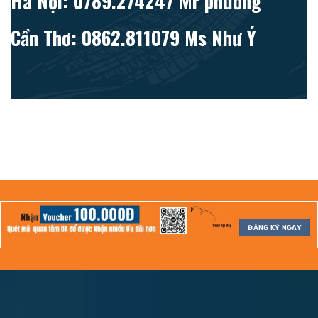
Hà Nội: 0789.274247 Mr phương
Cần Thơ: 0862.811079 Ms Như Ý
ĐĂNG KÝ NGAY