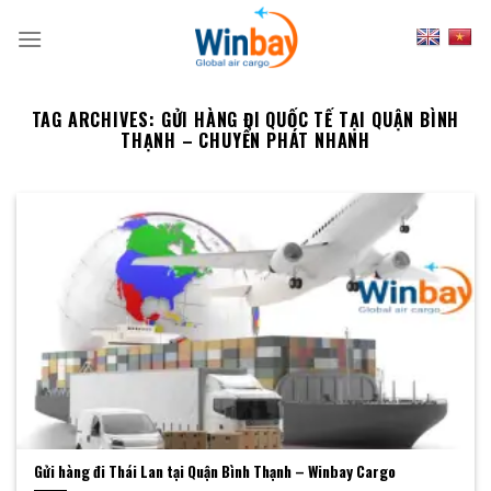
Skip
to
content
TAG ARCHIVES:
GỬI HÀNG ĐI QUỐC TẾ TẠI QUẬN BÌNH
THẠNH – CHUYỂN PHÁT NHANH
Gửi hàng đi Thái Lan tại Quận Bình Thạnh – Winbay Cargo