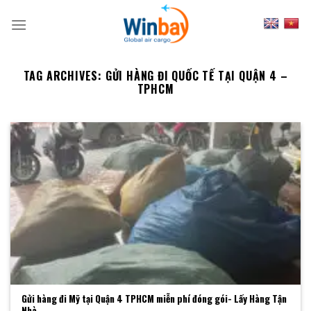
Skip
to
content
TAG ARCHIVES:
GỬI HÀNG ĐI QUỐC TẾ TẠI QUẬN 4 –
TPHCM
Gửi hàng đi Mỹ tại Quận 4 TPHCM miễn phí đóng gói- Lấy Hàng Tận
Nhà