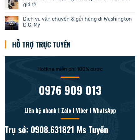
giá rẻ
Dịch vụ vận chuyển & gửi hàng đi Washington
D.C. Mỹ
HỖ TRỢ TRỰC TUYẾN
Hotline miễn phí 100% cước
0976 909 013
Liên hệ nhanh l Zalo l Viber l WhatsApp
Trụ sở: 0908.631821 Ms Tuyền