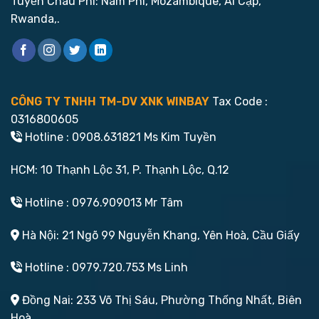
Tuyến Châu Phi: Nam Phi, Mozambique, Ai Cập,
Rwanda,.
CÔNG TY TNHH TM-DV XNK WINBAY
Tax Code :
0316800605
Hotline : 0908.631821 Ms Kim Tuyền
HCM: 10 Thạnh Lộc 31, P. Thạnh Lộc, Q.12
Hotline : 0976.909013 Mr Tâm
Hà Nội: 21 Ngõ 99 Nguyễn Khang, Yên Hoà, Cầu Giấy
Hotline : 0979.720.753 Ms Linh
Đồng Nai: 233 Võ Thị Sáu, Phường Thống Nhất, Biên
Hoà