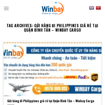
Skip
to
content
TAG ARCHIVES:
GỬI HÀNG ĐI PHILIPPINES GIÁ RẺ TẠI
QUẬN BÌNH TÂN – WINBAY CARGO
Gửi hàng đi Philippines giá rẻ tại Quận Bình Tân – Winbay Cargo