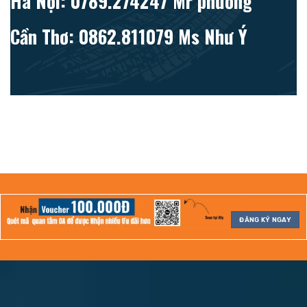
Hà Nội: 0789.274247 Mr phương
Cần Thơ: 0862.811079 Ms Như Ý
ĐĂNG KÝ NGAY