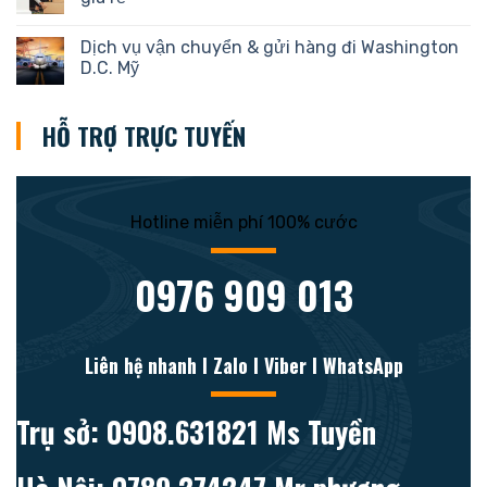
Dịch vụ vận chuyển & gửi hàng đi Washington
D.C. Mỹ
HỖ TRỢ TRỰC TUYẾN
Hotline miễn phí 100% cước
0976 909 013
Liên hệ nhanh l Zalo l Viber l WhatsApp
Trụ sở: 0908.631821 Ms Tuyền