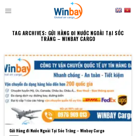
Skip
to
content
TAG ARCHIVES:
GỬI HÀNG ĐI NƯỚC NGOÀI TẠI SÓC
TRĂNG – WINBAY CARGO
Gửi Hàng đi Nước Ngoài Tại Sóc Trăng – Winbay Cargo