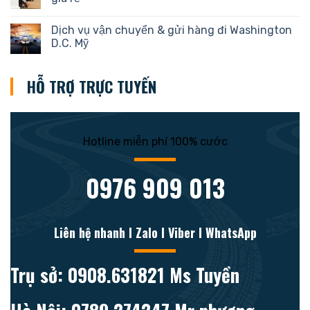
Dịch vụ vận chuyển & gửi hàng đi Washington
D.C. Mỹ
HỖ TRỢ TRỰC TUYẾN
Hotline miễn phí 100% cước
0976 909 013
Liên hệ nhanh l Zalo l Viber l WhatsApp
Trụ sở: 0908.631821 Ms Tuyền