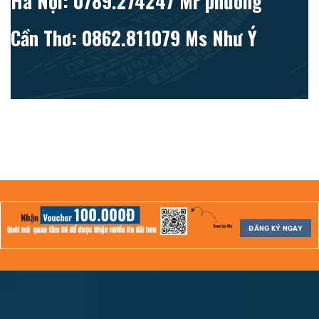
Hà Nội: 0789.274247 Mr phương
Cần Thơ: 0862.811079 Ms Như Ý
ĐĂNG KÝ NGAY