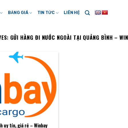
BẢNG GIÁ
TIN TỨC
LIÊN HỆ
VES:
GỬI HÀNG ĐI NƯỚC NGOÀI TẠI QUẢNG BÌNH – WI
h uy tín, giá rẻ – Winbay