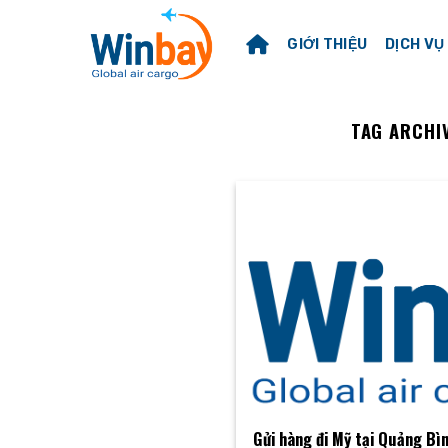
Skip
to
GIỚI THIỆU
DỊCH VỤ
content
TAG ARCHI
Gửi hàng đi Mỹ tại Quảng Bìn