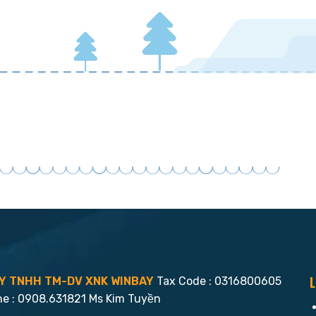
L
Y TNHH TM-DV XNK WINBAY
Tax Code : 0316800605
ne : 0908.631821 Ms Kim Tuyền