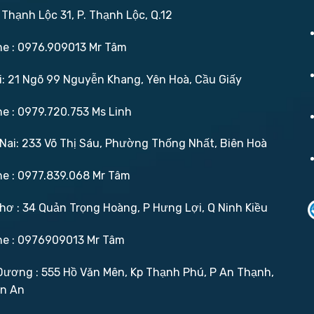
 Thạnh Lộc 31, P. Thạnh Lộc, Q.12
ne : 0976.909013 Mr Tâm
: 21 Ngõ 99 Nguyễn Khang, Yên Hoà, Cầu Giấy
ne : 0979.720.753 Ms Linh
ai: 233 Võ Thị Sáu, Phường Thống Nhất, Biên Hoà
ne : 0977.839.068 Mr Tâm
ơ : 34 Quản Trọng Hoàng, P Hưng Lợi, Q Ninh Kiều
ne : 0976909013 Mr Tâm
ương : 555 Hồ Văn Mên, Kp Thạnh Phú, P An Thạnh,
ận An