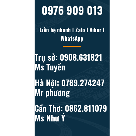
0976 909 013
Liên hệ nhanh l Zalo l Viber l
WhatsApp
Trụ sở: 0908.631821
Ms Tuyền
Hà Nội: 0789.274247
Mr phương
Cần Thơ: 0862.811079
Ms Như Ý