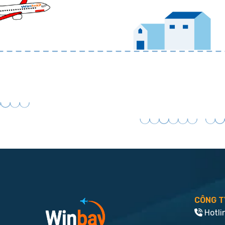
CÔNG T
Hotli