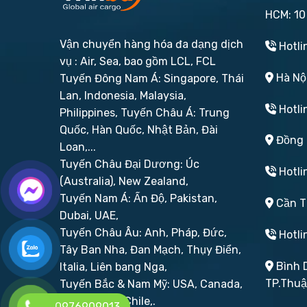
HCM: 10
Vận chuyển hàng hóa đa dạng dịch
Hotli
vụ : Air, Sea, bao gồm LCL, FCL
Hà Nội
Tuyến Đông Nam Á: Singapore, Thái
Lan, Indonesia, Malaysia,
Hotli
Philippines,
Tuyến Châu Á: Trung
Quốc, Hàn Quốc, Nhật Bản, Đài
Đồng N
Loan,...
Tuyến Châu Đại Dương: Úc
Hotli
(Australia), New Zealand,
Tuyến Nam Á: Ấn Độ, Pakistan,
Cần Th
Dubai, UAE,
Tuyến Châu Âu: Anh, Pháp, Đức,
Hotli
Tây Ban Nha, Đan Mạch, Thụy Điển,
Bình D
Italia, Liên bang Nga,
TP.Thu
Tuyến Bắc & Nam Mỹ: USA, Canada,
Brazil, Peru, Chile,.
0976909013