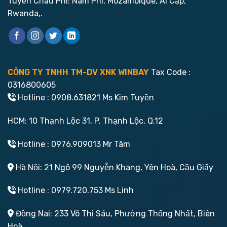
Tuyến Châu Phi: Nam Phi, Mozambique, Ai Cập,
Rwanda,.
CÔNG TY TNHH TM-DV XNK WINBAY
Tax Code :
0316800605
Hotline : 0908.631821 Ms Kim Tuyền
HCM: 10 Thạnh Lộc 31, P. Thạnh Lộc, Q.12
Hotline : 0976.909013 Mr Tâm
Hà Nội: 21 Ngõ 99 Nguyễn Khang, Yên Hoà, Cầu Giấy
Hotline : 0979.720.753 Ms Linh
Đồng Nai: 233 Võ Thị Sáu, Phường Thống Nhất, Biên
Hoà