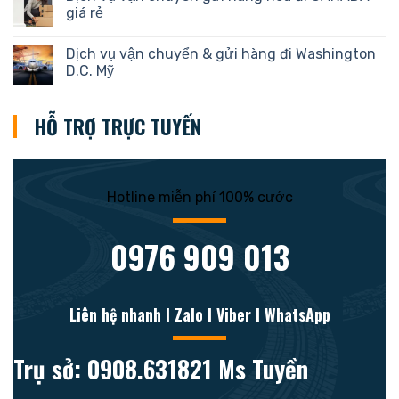
giá rẻ
Dịch vụ vận chuyển & gửi hàng đi Washington
D.C. Mỹ
HỖ TRỢ TRỰC TUYẾN
Hotline miễn phí 100% cước
0976 909 013
Liên hệ nhanh l Zalo l Viber l WhatsApp
Trụ sở: 0908.631821 Ms Tuyền