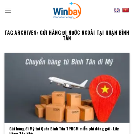
Skip
to
content
TAG ARCHIVES:
GỬI HÀNG ĐI NƯỚC NGOÀI TẠI QUẬN BÌNH
TÂN
Gửi hàng đi Mỹ tại Quận Bình Tân TPHCM miễn phí đóng gói- Lấy
Hàng Tận Nhà