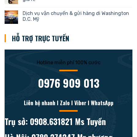
Dịch vụ vận chuyển & gửi hàng đi Washington
D.C. Mỹ
HỖ TRỢ TRỰC TUYẾN
Hotline miễn phí 100% cước
0976 909 013
Liên hệ nhanh l Zalo l Viber l WhatsApp
Trụ sở: 0908.631821 Ms Tuyền