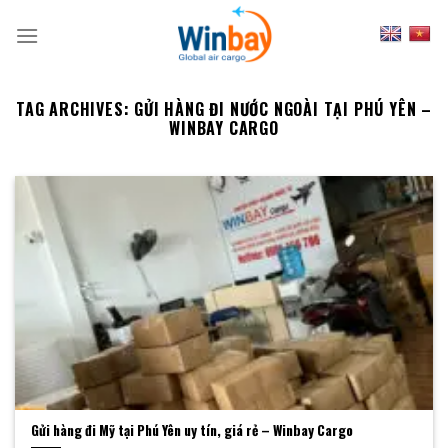
Skip
to
content
TAG ARCHIVES:
GỬI HÀNG ĐI NƯỚC NGOÀI TẠI PHÚ YÊN –
WINBAY CARGO
Gửi hàng đi Mỹ tại Phú Yên uy tín, giá rẻ – Winbay Cargo