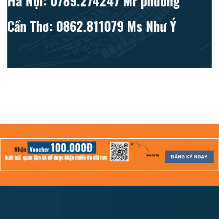
Hà Nội: 0789.274247 Mr phương
Cần Thơ: 0862.811079 Ms Như Ý
ĐĂNG KÝ NGAY