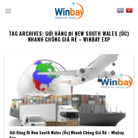
Skip
to
content
TAG ARCHIVES:
GỬI HÀNG ĐI NEW SOUTH WALES (ÚC)
NHANH CHÓNG GIÁ RẺ – WINBAY EXP
Gửi Hàng Đi New South Wales (Úc) Nhanh Chóng Giá Rẻ – Winbay
Exp