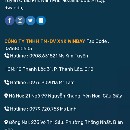
Tuyến Châu Phi: Nam Phi, Mozambique, Ai Cập,
Rwanda,.
CÔNG TY TNHH TM-DV XNK WINBAY
Tax Code :
0316800605
Hotline : 0908.631821 Ms Kim Tuyền
HCM: 10 Thạnh Lộc 31, P. Thạnh Lộc, Q.12
Hotline : 0976.909013 Mr Tâm
Hà Nội: 21 Ngõ 99 Nguyễn Khang, Yên Hoà, Cầu Giấy
Hotline : 0979.720.753 Ms Linh
Đồng Nai: 233 Võ Thị Sáu, Phường Thống Nhất, Biên
Hoà