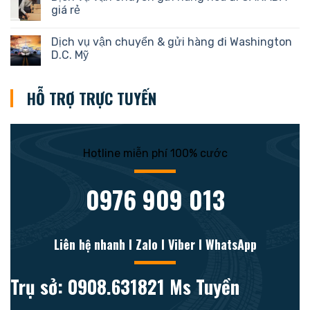
giá rẻ
Dịch vụ vận chuyển & gửi hàng đi Washington
D.C. Mỹ
HỖ TRỢ TRỰC TUYẾN
Hotline miễn phí 100% cước
0976 909 013
Liên hệ nhanh l Zalo l Viber l WhatsApp
Trụ sở: 0908.631821 Ms Tuyền