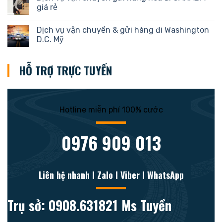
giá rẻ
Dịch vụ vận chuyển & gửi hàng đi Washington
D.C. Mỹ
HỖ TRỢ TRỰC TUYẾN
Hotline miễn phí 100% cước
0976 909 013
Liên hệ nhanh l Zalo l Viber l WhatsApp
Trụ sở: 0908.631821 Ms Tuyền