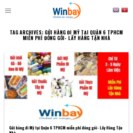
Skip
to
content
TAG ARCHIVES:
GỬI HÀNG ĐI MỸ TẠI QUẬN 6 TPHCM
MIỄN PHÍ ĐÓNG GÓI- LẤY HÀNG TẬN NHÀ
Gửi hàng đi Mỹ tại Quận 6 TPHCM miễn phí đóng gói- Lấy Hàng Tận
Nhà