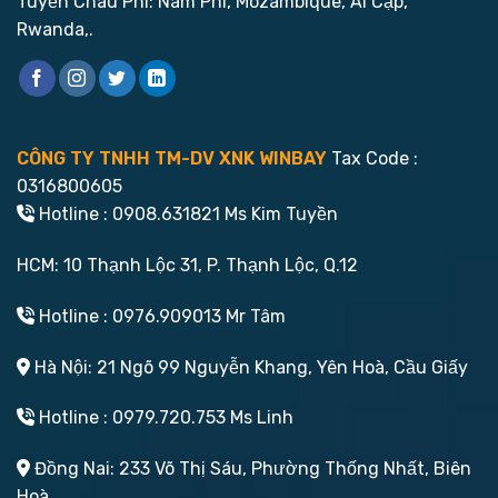
Tuyến Châu Phi: Nam Phi, Mozambique, Ai Cập,
Rwanda,.
CÔNG TY TNHH TM-DV XNK WINBAY
Tax Code :
0316800605
Hotline : 0908.631821 Ms Kim Tuyền
HCM: 10 Thạnh Lộc 31, P. Thạnh Lộc, Q.12
Hotline : 0976.909013 Mr Tâm
Hà Nội: 21 Ngõ 99 Nguyễn Khang, Yên Hoà, Cầu Giấy
Hotline : 0979.720.753 Ms Linh
Đồng Nai: 233 Võ Thị Sáu, Phường Thống Nhất, Biên
Hoà