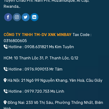
Tuyến Châu Phi: Nam Phi, Mozambique, Ai Cập,
Rwanda,.
CÔNG TY TNHH TM-DV XNK WINBAY
Tax Code :
0316800605
Hotline : 0908.631821 Ms Kim Tuyền
HCM: 10 Thạnh Lộc 31, P. Thạnh Lộc, Q.12
Hotline : 0976.909013 Mr Tâm
Hà Nội: 21 Ngõ 99 Nguyễn Khang, Yên Hoà, Cầu Giấy
Hotline : 0979.720.753 Ms Linh
Đồng Nai: 233 Võ Thị Sáu, Phường Thống Nhất, Biên
Hoà