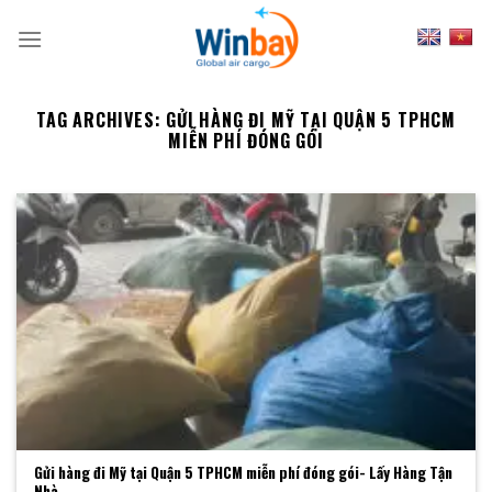
Skip
to
content
TAG ARCHIVES:
GỬI HÀNG ĐI MỸ TẠI QUẬN 5 TPHCM
MIỄN PHÍ ĐÓNG GÓI
Gửi hàng đi Mỹ tại Quận 5 TPHCM miễn phí đóng gói- Lấy Hàng Tận
Nhà