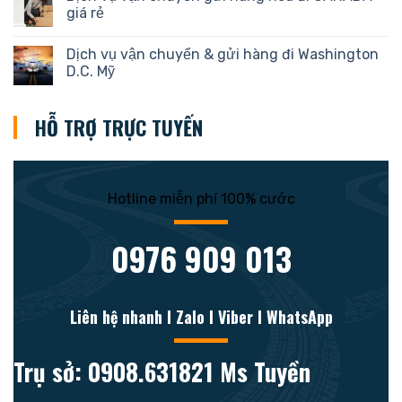
giá rẻ
Dịch vụ vận chuyển & gửi hàng đi Washington
D.C. Mỹ
HỖ TRỢ TRỰC TUYẾN
Hotline miễn phí 100% cước
0976 909 013
Liên hệ nhanh l Zalo l Viber l WhatsApp
Trụ sở: 0908.631821 Ms Tuyền