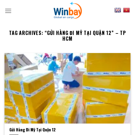
Skip
to
content
TAG ARCHIVES:
“GỬI HÀNG ĐI MỸ TẠI QUẬN 12” – TP
HCM
Gửi Hàng Đi Mỹ Tại Quận 12