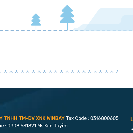
L
Y TNHH TM-DV XNK WINBAY
Tax Code : 0316800605
ne : 0908.631821 Ms Kim Tuyền