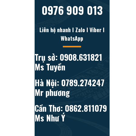
0976 909 013
Liên hệ nhanh l Zalo l Viber l
WhatsApp
Trụ sở: 0908.631821
Ms Tuyền
Hà Nội: 0789.274247
Mr phương
Cần Thơ: 0862.811079
Ms Như Ý