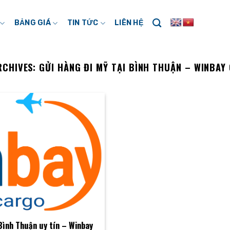
BẢNG GIÁ
TIN TỨC
LIÊN HỆ
RCHIVES:
GỬI HÀNG ĐI MỸ TẠI BÌNH THUẬN – WINBAY
Bình Thuận uy tín – Winbay