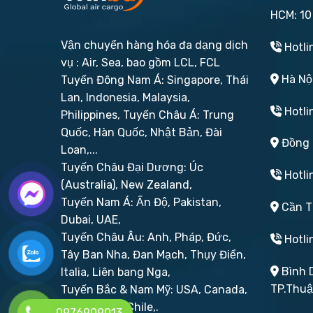
HCM: 10
Vận chuyển hàng hóa đa dạng dịch
Hotli
vụ : Air, Sea, bao gồm LCL, FCL
Hà Nội
Tuyến Đông Nam Á: Singapore, Thái
Lan, Indonesia, Malaysia,
Hotli
Philippines,
Tuyến Châu Á: Trung
Quốc, Hàn Quốc, Nhật Bản, Đài
Đồng N
Loan,...
Tuyến Châu Đại Dương: Úc
Hotli
(Australia), New Zealand,
Tuyến Nam Á: Ấn Độ, Pakistan,
Cần Th
Dubai, UAE,
Tuyến Châu Âu: Anh, Pháp, Đức,
Hotli
Tây Ban Nha, Đan Mạch, Thụy Điển,
Bình D
Italia, Liên bang Nga,
TP.Thu
Tuyến Bắc & Nam Mỹ: USA, Canada,
Brazil, Peru, Chile,.
0976909013