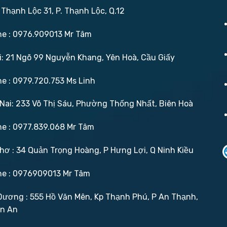
 Thạnh Lộc 31, P. Thạnh Lộc, Q.12
ne : 0976.909013 Mr Tâm
: 21 Ngõ 99 Nguyễn Khang, Yên Hoà, Cầu Giấy
ne : 0979.720.753 Ms Linh
ai: 233 Võ Thị Sáu, Phường Thống Nhất, Biên Hoà
ne : 0977.839.068 Mr Tâm
ơ : 34 Quản Trọng Hoàng, P Hưng Lợi, Q Ninh Kiều
ne : 0976909013 Mr Tâm
ương : 555 Hồ Văn Mên, Kp Thạnh Phú, P An Thạnh,
ận An