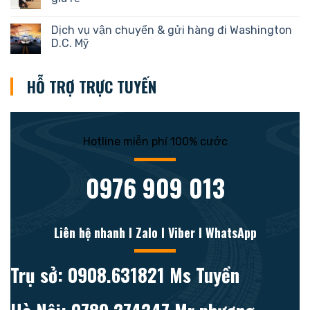
Dịch vụ vận chuyển & gửi hàng đi Washington
D.C. Mỹ
HỖ TRỢ TRỰC TUYẾN
Hotline miễn phí 100% cước
0976 909 013
Liên hệ nhanh l Zalo l Viber l WhatsApp
Trụ sở: 0908.631821 Ms Tuyền