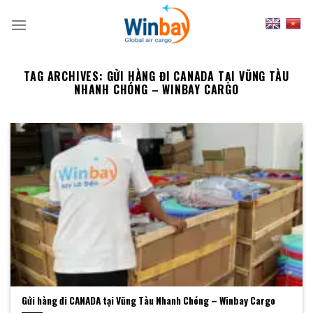
Skip
to
content
TAG ARCHIVES:
GỬI HÀNG ĐI CANADA TẠI VŨNG TÀU
NHANH CHÓNG – WINBAY CARGO
Gửi hàng đi CANADA tại Vũng Tàu Nhanh Chóng – Winbay Cargo