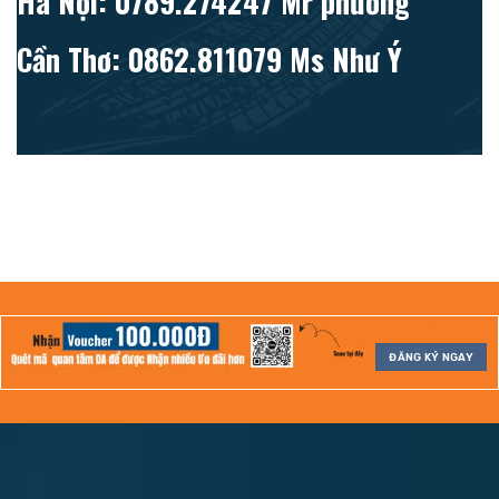
Hà Nội: 0789.274247 Mr phương
Cần Thơ: 0862.811079 Ms Như Ý
ĐĂNG KÝ NGAY