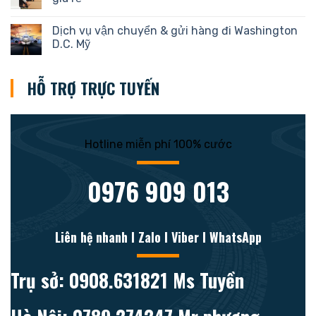
Dịch vụ vận chuyển & gửi hàng đi Washington
D.C. Mỹ
HỖ TRỢ TRỰC TUYẾN
Hotline miễn phí 100% cước
0976 909 013
Liên hệ nhanh l Zalo l Viber l WhatsApp
Trụ sở: 0908.631821 Ms Tuyền