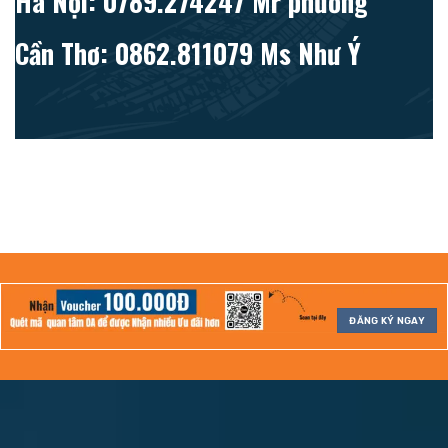
Hà Nội: 0789.274247 Mr phương
Cần Thơ: 0862.811079 Ms Như Ý
ĐĂNG KÝ NGAY