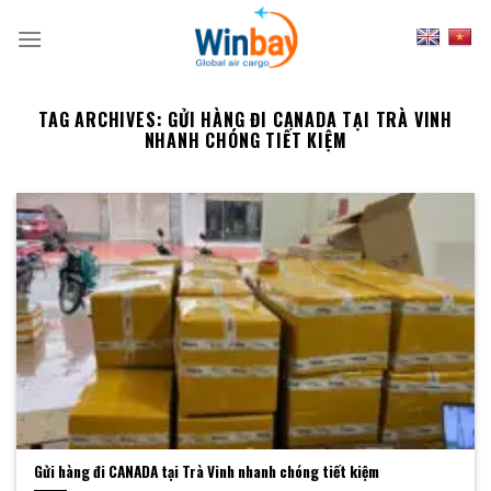
Skip
to
content
TAG ARCHIVES:
GỬI HÀNG ĐI CANADA TẠI TRÀ VINH
NHANH CHÓNG TIẾT KIỆM
Gửi hàng đi CANADA tại Trà Vinh nhanh chóng tiết kiệm