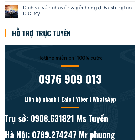
Dịch vụ vận chuyển & gửi hàng đi Washington
D.C. Mỹ
HỖ TRỢ TRỰC TUYẾN
Hotline miễn phí 100% cước
0976 909 013
Liên hệ nhanh l Zalo l Viber l WhatsApp
Trụ sở: 0908.631821 Ms Tuyền
Hà Nội: 0789.274247 Mr phương