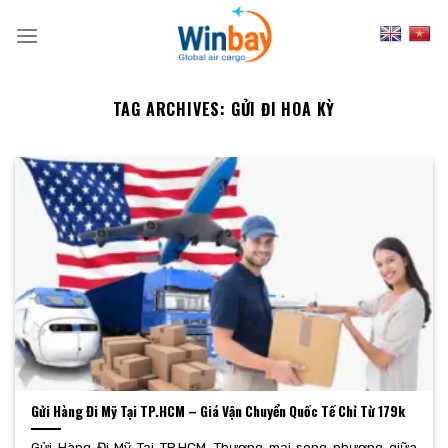
Skip
to
content
TAG ARCHIVES:
GỬI ĐI HOA KỲ
Gửi Hàng Đi Mỹ Tại TP.HCM – Giá Vận Chuyển Quốc Tế Chỉ Từ 179k
Gửi Hàng Đi Mỹ Tại TP.HCM. Thương mại song phương giữa