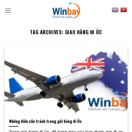
Skip
to
content
TAG ARCHIVES:
GIAO HÀNG ĐI ÚC
Những điều cần tránh trong gửi hàng đi Úc
Trong gửi hàng đi Úc, để hàng hóa của bạn được gửi đi an