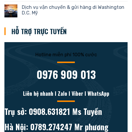
Dịch vụ vận chuyển & gửi hàng đi Washington
D.C. Mỹ
HỖ TRỢ TRỰC TUYẾN
Hotline miễn phí 100% cước
0976 909 013
Liên hệ nhanh l Zalo l Viber l WhatsApp
Trụ sở: 0908.631821 Ms Tuyền
Hà Nội: 0789.274247 Mr phương