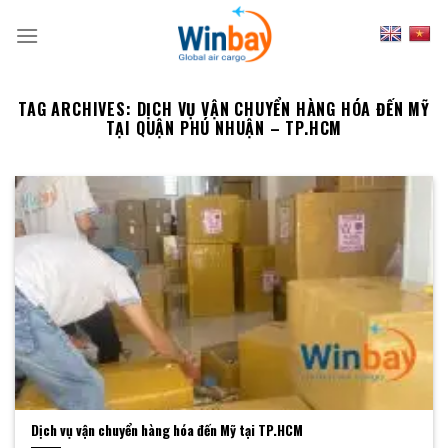
Skip
to
content
TAG ARCHIVES:
DỊCH VỤ VẬN CHUYỂN HÀNG HÓA ĐẾN MỸ
TẠI QUẬN PHÚ NHUẬN – TP.HCM
Dịch vụ vận chuyển hàng hóa đến Mỹ tại TP.HCM