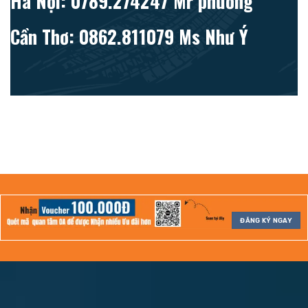
Hà Nội: 0789.274247 Mr phương
Cần Thơ: 0862.811079 Ms Như Ý
ĐĂNG KÝ NGAY