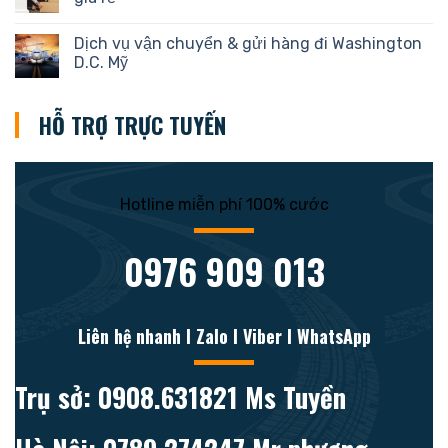
Dịch vụ vận chuyển & gửi hàng đi Washington
D.C. Mỹ
HỖ TRỢ TRỰC TUYẾN
Hotline miễn phí 100% cước
0976 909 013
Liên hệ nhanh l Zalo l Viber l WhatsApp
Trụ sở: 0908.631821 Ms Tuyền