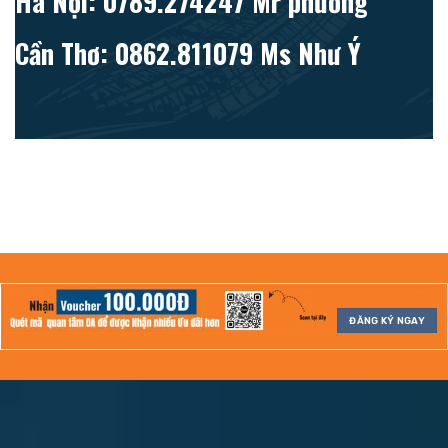
Hà Nội: 0789.274247 Mr phương
Cần Thơ: 0862.811079 Ms Như Ý
ĐĂNG KÝ NGAY