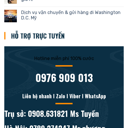
Dịch vụ vận chuyển & gửi hàng đi Washington
D.C. Mỹ
HỖ TRỢ TRỰC TUYẾN
Hotline miễn phí 100% cước
0976 909 013
Liên hệ nhanh l Zalo l Viber l WhatsApp
Trụ sở: 0908.631821 Ms Tuyền