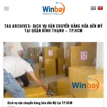
Skip
to
content
TAG ARCHIVES:
DỊCH VỤ VẬN CHUYỂN HÀNG HÓA ĐẾN MỸ
TẠI QUẬN BÌNH THẠNH – TP.HCM
Dịch vụ vận chuyển hàng hóa đến Mỹ tại TP.HCM