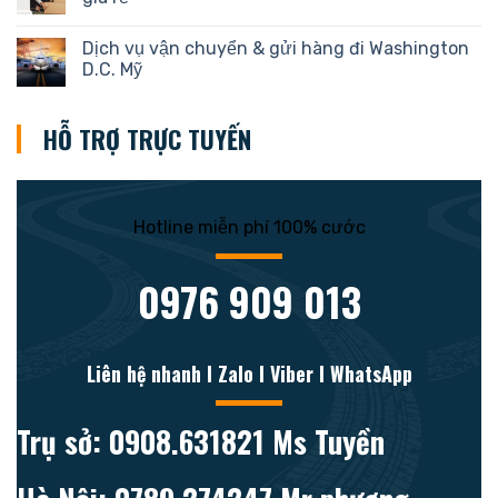
Dịch vụ vận chuyển & gửi hàng đi Washington
D.C. Mỹ
HỖ TRỢ TRỰC TUYẾN
Hotline miễn phí 100% cước
0976 909 013
Liên hệ nhanh l Zalo l Viber l WhatsApp
Trụ sở: 0908.631821 Ms Tuyền