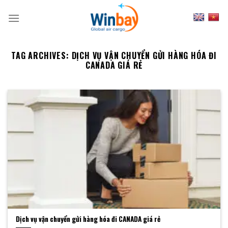
Skip
to
content
TAG ARCHIVES:
DỊCH VỤ VẬN CHUYỂN GỬI HÀNG HÓA ĐI
CANADA GIÁ RẺ
Dịch vụ vận chuyển gửi hàng hóa đi CANADA giá rẻ