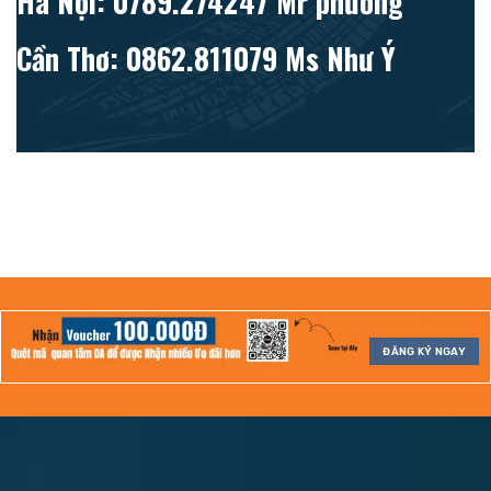
Hà Nội: 0789.274247 Mr phương
Cần Thơ: 0862.811079 Ms Như Ý
ĐĂNG KÝ NGAY