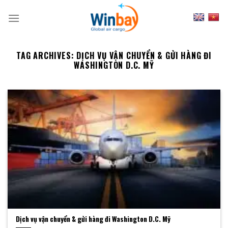
Skip
to
content
TAG ARCHIVES:
DỊCH VỤ VẬN CHUYỂN & GỬI HÀNG ĐI
WASHINGTON D.C. MỸ
Dịch vụ vận chuyển & gửi hàng đi Washington D.C. Mỹ