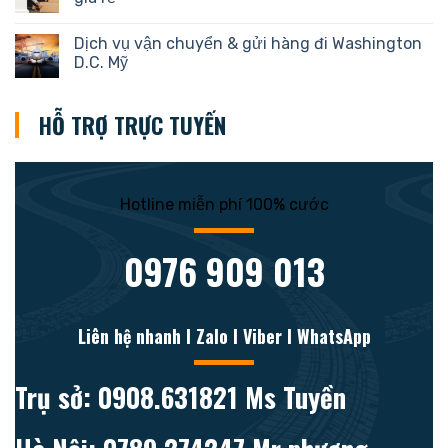
Dịch vụ vận chuyển & gửi hàng đi Washington
D.C. Mỹ
HỖ TRỢ TRỰC TUYẾN
Hotline miễn phí 100% cước
0976 909 013
Liên hệ nhanh l Zalo l Viber l WhatsApp
Trụ sở: 0908.631821 Ms Tuyền