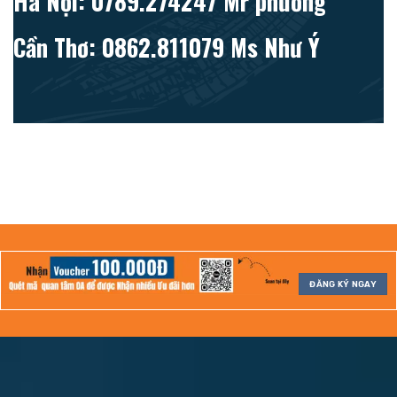
Hà Nội: 0789.274247 Mr phương
Cần Thơ: 0862.811079 Ms Như Ý
ĐĂNG KÝ NGAY