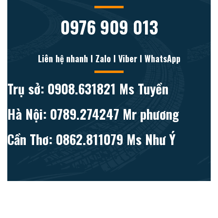
0976 909 013
Liên hệ nhanh l Zalo l Viber l WhatsApp
Trụ sở: 0908.631821 Ms Tuyền
Hà Nội: 0789.274247 Mr phương
Cần Thơ: 0862.811079 Ms Như Ý