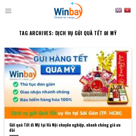
Skip
to
content
TAG ARCHIVES:
DỊCH VỤ GỬI QUÀ TẾT ĐI MỸ
Gửi quà Tết đi Mỹ tại Hà Nội chuyên nghiệp, nhanh chóng giá ưu
đãi