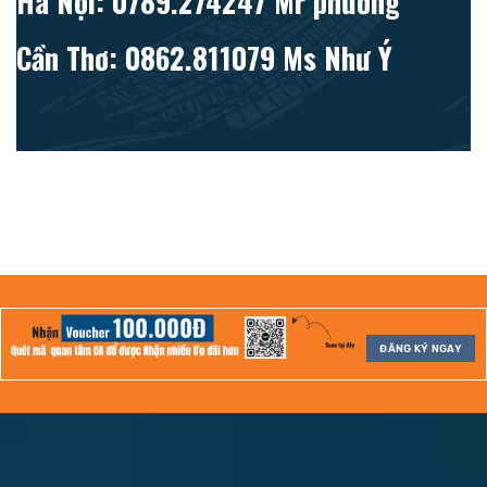
Hà Nội: 0789.274247 Mr phương
Cần Thơ: 0862.811079 Ms Như Ý
ĐĂNG KÝ NGAY