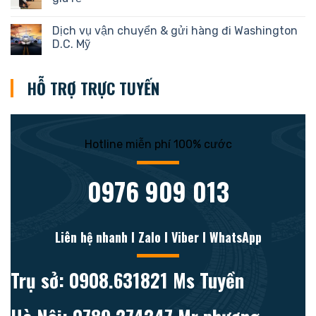
Dịch vụ vận chuyển & gửi hàng đi Washington
D.C. Mỹ
HỖ TRỢ TRỰC TUYẾN
Hotline miễn phí 100% cước
0976 909 013
Liên hệ nhanh l Zalo l Viber l WhatsApp
Trụ sở: 0908.631821 Ms Tuyền