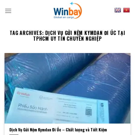
Skip
to
content
TAG ARCHIVES:
DỊCH VỤ GỬI NỆM KYMDAN ĐI ÚC TẠI
TPHCM UY TÍN CHUYÊN NGHIỆP
Dịch Vụ Gửi Nệm Kymdan Đi Úc – Chất lượng và Tiết Kiệm