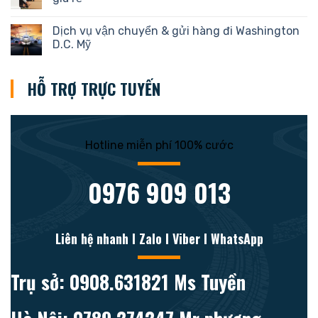
Dịch vụ vận chuyển & gửi hàng đi Washington
D.C. Mỹ
HỖ TRỢ TRỰC TUYẾN
Hotline miễn phí 100% cước
0976 909 013
Liên hệ nhanh l Zalo l Viber l WhatsApp
Trụ sở: 0908.631821 Ms Tuyền