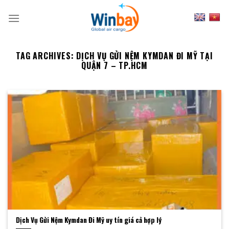
Skip
to
content
TAG ARCHIVES:
DỊCH VỤ GỬI NỆM KYMDAN ĐI MỸ TẠI
QUẬN 7 – TP.HCM
Dịch Vụ Gửi Nệm Kymdan Đi Mỹ uy tín giá cả hợp lý