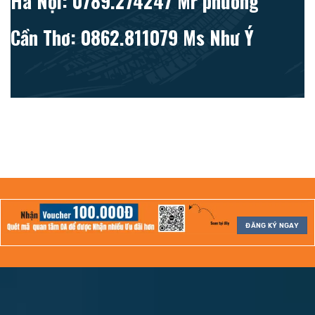
Hà Nội: 0789.274247 Mr phương
Cần Thơ: 0862.811079 Ms Như Ý
ĐĂNG KÝ NGAY