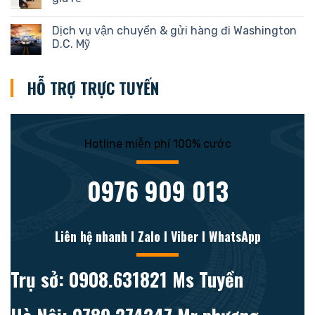
Dịch vụ vận chuyển & gửi hàng đi Washington
D.C. Mỹ
HỖ TRỢ TRỰC TUYẾN
Hotline miễn phí 100% cước
0976 909 013
Liên hệ nhanh l Zalo l Viber l WhatsApp
Trụ sở: 0908.631821 Ms Tuyền