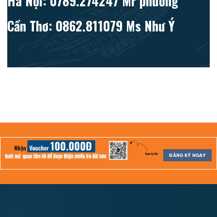
Hà Nội: 0789.274247 Mr phương
Cần Thơ: 0862.811079 Ms Như Ý
ĐĂNG KÝ NGAY