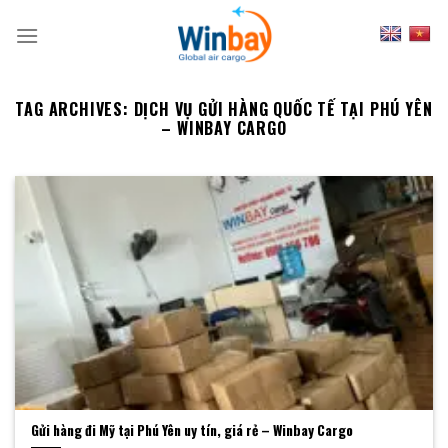
Skip
to
content
TAG ARCHIVES:
DỊCH VỤ GỬI HÀNG QUỐC TẾ TẠI PHÚ YÊN
– WINBAY CARGO
Gửi hàng đi Mỹ tại Phú Yên uy tín, giá rẻ – Winbay Cargo