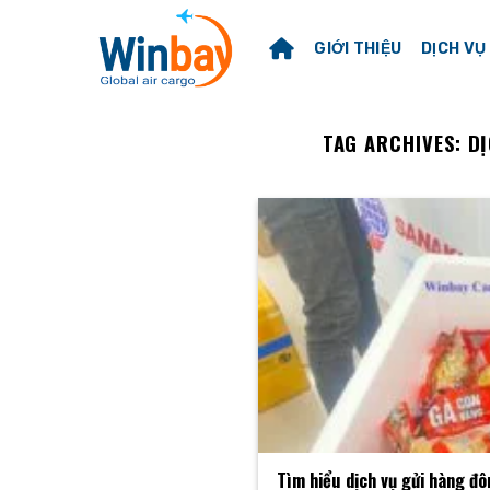
Skip
to
GIỚI THIỆU
DỊCH VỤ
content
TAG ARCHIVES:
DỊ
Tìm hiểu dịch vụ gửi hàng đô