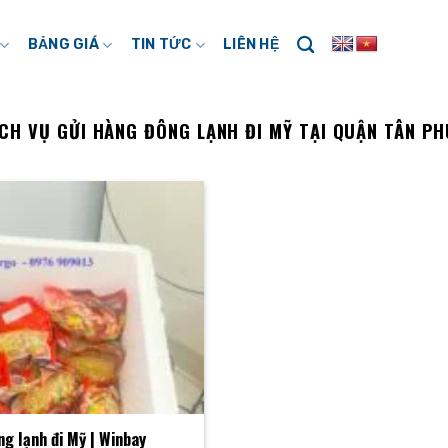
BẢNG GIÁ
TIN TỨC
LIÊN HỆ
CH VỤ GỬI HÀNG ĐÔNG LẠNH ĐI MỸ TẠI QUẬN TÂN PH
ng lạnh đi Mỹ | Winbay