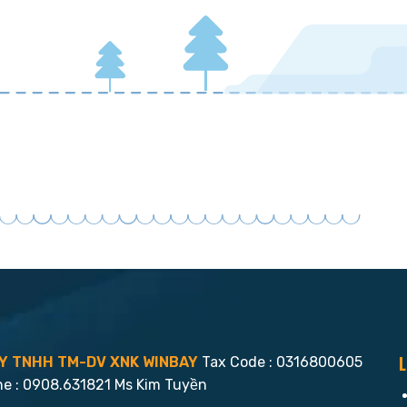
L
Y TNHH TM-DV XNK WINBAY
Tax Code : 0316800605
ne : 0908.631821 Ms Kim Tuyền