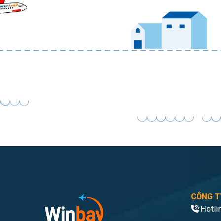
CÔNG T
Hotli