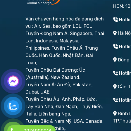
HCM: 10
Vận chuyển hàng hóa đa dạng dịch
Hotli
vụ : Air, Sea, bao gồm LCL, FCL
Hà Nội
Tuyến Đông Nam Á: Singapore, Thái
Lan, Indonesia, Malaysia,
Hotli
Philippines,
Tuyến Châu Á: Trung
Quốc, Hàn Quốc, Nhật Bản, Đài
Đồng N
Loan,...
Tuyến Châu Đại Dương: Úc
Hotli
(Australia), New Zealand,
Tuyến Nam Á: Ấn Độ, Pakistan,
Cần Th
Dubai, UAE,
Tuyến Châu Âu: Anh, Pháp, Đức,
Hotli
Tây Ban Nha, Đan Mạch, Thụy Điển,
Bình D
Italia, Liên bang Nga,
TP.Thu
Tuyến Bắc & Nam Mỹ: USA, Canada,
Brazil, Peru, Chile,.
0976909013