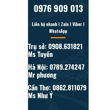
0976 909 013
Liên hệ nhanh l Zalo l Viber l
WhatsApp
Trụ sở: 0908.631821
Ms Tuyền
Hà Nội: 0789.274247
Mr phương
Cần Thơ: 0862.811079
Ms Như Ý