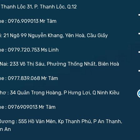
 Thạnh Lộc 31, P. Thạnh Lộc, Q.12
ne : 0976.909013 Mr Tâm
: 21 Ngõ 99 Nguyễn Khang, Yên Hoà, Cầu Giấy
ne : 0979.720.753 Ms Linh
ai: 233 Võ Thị Sáu, Phường Thống Nhất, Biên Hoà
ne : 0977.839.068 Mr Tâm
ơ : 34 Quản Trọng Hoàng, P Hưng Lợi, Q Ninh Kiều
ne : 0976909013 Mr Tâm
ương : 555 Hồ Văn Mên, Kp Thạnh Phú, P An Thạnh,
ận An