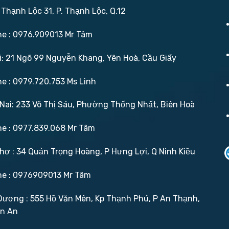
 Thạnh Lộc 31, P. Thạnh Lộc, Q.12
ne : 0976.909013 Mr Tâm
: 21 Ngõ 99 Nguyễn Khang, Yên Hoà, Cầu Giấy
ne : 0979.720.753 Ms Linh
ai: 233 Võ Thị Sáu, Phường Thống Nhất, Biên Hoà
ne : 0977.839.068 Mr Tâm
ơ : 34 Quản Trọng Hoàng, P Hưng Lợi, Q Ninh Kiều
ne : 0976909013 Mr Tâm
ương : 555 Hồ Văn Mên, Kp Thạnh Phú, P An Thạnh,
ận An