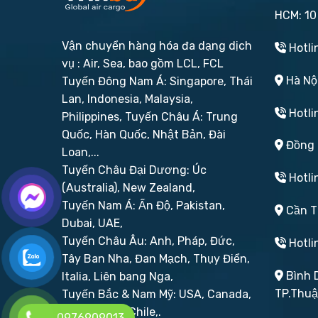
HCM: 10
Vận chuyển hàng hóa đa dạng dịch
Hotli
vụ : Air, Sea, bao gồm LCL, FCL
Hà Nội
Tuyến Đông Nam Á: Singapore, Thái
Lan, Indonesia, Malaysia,
Hotli
Philippines,
Tuyến Châu Á: Trung
Quốc, Hàn Quốc, Nhật Bản, Đài
Đồng N
Loan,...
Tuyến Châu Đại Dương: Úc
Hotli
(Australia), New Zealand,
Tuyến Nam Á: Ấn Độ, Pakistan,
Cần Th
Dubai, UAE,
Tuyến Châu Âu: Anh, Pháp, Đức,
Hotli
Tây Ban Nha, Đan Mạch, Thụy Điển,
Bình D
Italia, Liên bang Nga,
TP.Thu
Tuyến Bắc & Nam Mỹ: USA, Canada,
Brazil, Peru, Chile,.
0976909013