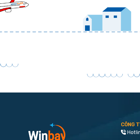
CÔNG T
Hotli