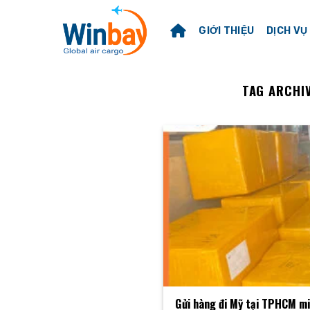
Skip
to
GIỚI THIỆU
DỊCH VỤ
content
TAG ARCHI
Gửi hàng đi Mỹ tại TPHCM mi