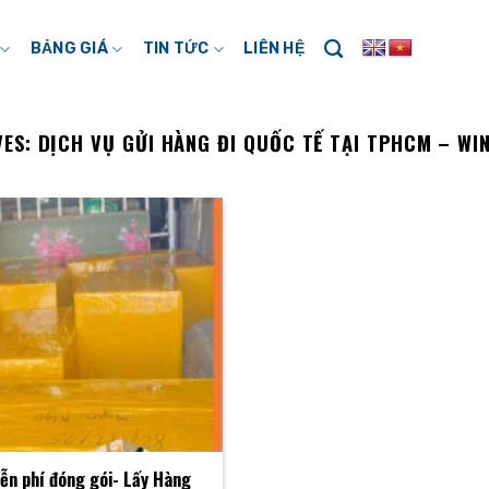
BẢNG GIÁ
TIN TỨC
LIÊN HỆ
VES:
DỊCH VỤ GỬI HÀNG ĐI QUỐC TẾ TẠI TPHCM – WI
ễn phí đóng gói- Lấy Hàng