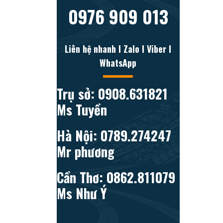
0976 909 013
Liên hệ nhanh l Zalo l Viber l
WhatsApp
Trụ sở: 0908.631821
Ms Tuyền
Hà Nội: 0789.274247
Mr phương
Cần Thơ: 0862.811079
Ms Như Ý