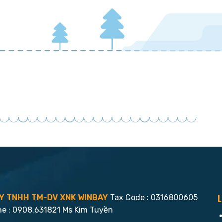
L
Y TNHH TM-DV XNK WINBAY
Tax Code : 0316800605
ne : 0908.631821 Ms Kim Tuyền