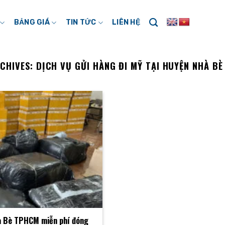
BẢNG GIÁ
TIN TỨC
LIÊN HỆ
RCHIVES:
DỊCH VỤ GỬI HÀNG ĐI MỸ TẠI HUYỆN NHÀ B
hà Bè TPHCM miễn phí đóng