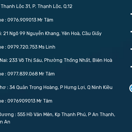
 Thạnh Lộc 31, P. Thạnh Lộc, Q.12
ne : 0976.909013 Mr Tâm
: 21 Ngõ 99 Nguyễn Khang, Yên Hoà, Cầu Giấy
ne : 0979.720.753 Ms Linh
ai: 233 Võ Thị Sáu, Phường Thống Nhất, Biên Hoà
ne : 0977.839.068 Mr Tâm
ơ : 34 Quản Trọng Hoàng, P Hưng Lợi, Q Ninh Kiều
ne : 0976909013 Mr Tâm
ương : 555 Hồ Văn Mên, Kp Thạnh Phú, P An Thạnh,
ận An