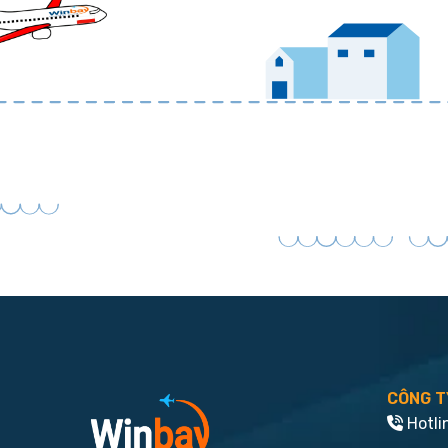
CÔNG T
Hotli