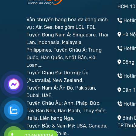
HCM: 10
Vận chuyển hàng hóa đa dạng dịch
Hotli
vụ : Air, Sea, bao gồm LCL, FCL
Hà Nội
Tuyến Đông Nam Á: Singapore, Thái
Lan, Indonesia, Malaysia,
Hotli
Philippines,
Tuyến Châu Á: Trung
Quốc, Hàn Quốc, Nhật Bản, Đài
Đồng N
Loan,...
Tuyến Châu Đại Dương: Úc
Hotli
(Australia), New Zealand,
Tuyến Nam Á: Ấn Độ, Pakistan,
Cần Th
Dubai, UAE,
Tuyến Châu Âu: Anh, Pháp, Đức,
Hotli
Tây Ban Nha, Đan Mạch, Thụy Điển,
Bình D
Italia, Liên bang Nga,
TP.Thu
Tuyến Bắc & Nam Mỹ: USA, Canada,
Brazil, Peru, Chile,.
0976909013