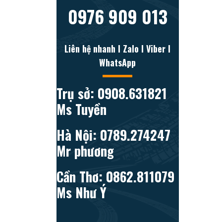
0976 909 013
Liên hệ nhanh l Zalo l Viber l
WhatsApp
Trụ sở: 0908.631821
Ms Tuyền
Hà Nội: 0789.274247
Mr phương
Cần Thơ: 0862.811079
Ms Như Ý