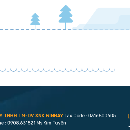
L
Y TNHH TM-DV XNK WINBAY
Tax Code : 0316800605
ne : 0908.631821 Ms Kim Tuyền