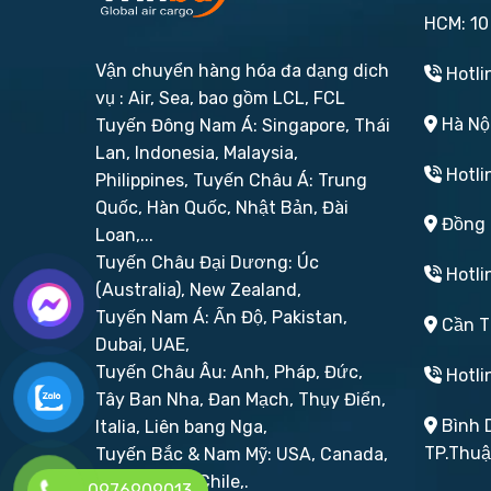
HCM: 10
Vận chuyển hàng hóa đa dạng dịch
Hotli
vụ : Air, Sea, bao gồm LCL, FCL
Hà Nội
Tuyến Đông Nam Á: Singapore, Thái
Lan, Indonesia, Malaysia,
Hotli
Philippines,
Tuyến Châu Á: Trung
Quốc, Hàn Quốc, Nhật Bản, Đài
Đồng N
Loan,...
Tuyến Châu Đại Dương: Úc
Hotli
(Australia), New Zealand,
Tuyến Nam Á: Ấn Độ, Pakistan,
Cần Th
Dubai, UAE,
Tuyến Châu Âu: Anh, Pháp, Đức,
Hotli
Tây Ban Nha, Đan Mạch, Thụy Điển,
Bình D
Italia, Liên bang Nga,
TP.Thu
Tuyến Bắc & Nam Mỹ: USA, Canada,
Brazil, Peru, Chile,.
0976909013