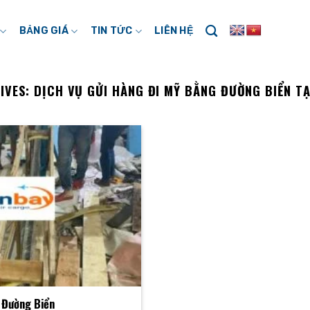
BẢNG GIÁ
TIN TỨC
LIÊN HỆ
IVES:
DỊCH VỤ GỬI HÀNG ĐI MỸ BẰNG ĐƯỜNG BIỂN TẠ
 Đường Biển