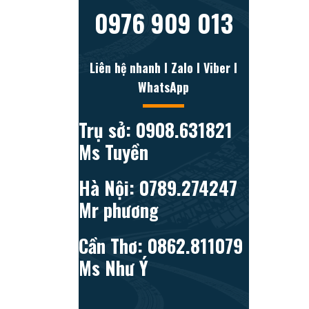
0976 909 013
Liên hệ nhanh l Zalo l Viber l
WhatsApp
Trụ sở: 0908.631821
Ms Tuyền
Hà Nội: 0789.274247
Mr phương
Cần Thơ: 0862.811079
Ms Như Ý