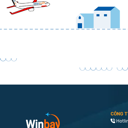
CÔNG T
Hotli