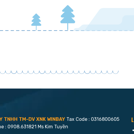
L
Y TNHH TM-DV XNK WINBAY
Tax Code : 0316800605
ne : 0908.631821 Ms Kim Tuyền