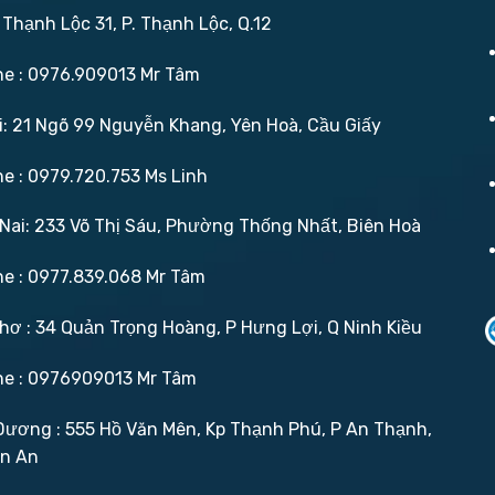
 Thạnh Lộc 31, P. Thạnh Lộc, Q.12
ne : 0976.909013 Mr Tâm
: 21 Ngõ 99 Nguyễn Khang, Yên Hoà, Cầu Giấy
ne : 0979.720.753 Ms Linh
ai: 233 Võ Thị Sáu, Phường Thống Nhất, Biên Hoà
ne : 0977.839.068 Mr Tâm
ơ : 34 Quản Trọng Hoàng, P Hưng Lợi, Q Ninh Kiều
ne : 0976909013 Mr Tâm
ương : 555 Hồ Văn Mên, Kp Thạnh Phú, P An Thạnh,
ận An