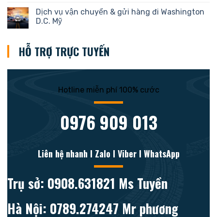
Dịch vụ vận chuyển & gửi hàng đi Washington
D.C. Mỹ
HỖ TRỢ TRỰC TUYẾN
Hotline miễn phí 100% cước
0976 909 013
Liên hệ nhanh l Zalo l Viber l WhatsApp
Trụ sở: 0908.631821 Ms Tuyền
Hà Nội: 0789.274247 Mr phương