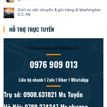
Dịch vụ vận chuyển & gửi hàng đi Washington
D.C. Mỹ
HỖ TRỢ TRỰC TUYẾN
Hotline miễn phí 100% cước
0976 909 013
Liên hệ nhanh l Zalo l Viber l WhatsApp
Trụ sở: 0908.631821 Ms Tuyền
Hà Nội: 0789.274247 Mr phương