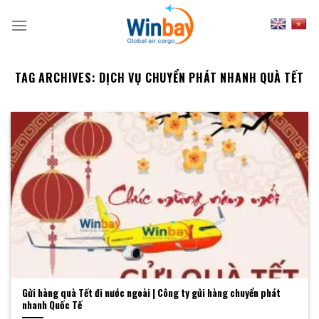
Skip
to
content
TAG ARCHIVES:
DỊCH VỤ CHUYỂN PHÁT NHANH QUÀ TẾT
Gửi hàng quà Tết đi nước ngoài | Công ty gửi hàng chuyển phát
nhanh Quốc Tế