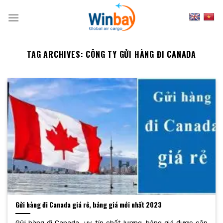
Skip
to
content
TAG ARCHIVES:
CÔNG TY GỬI HÀNG ĐI CANADA
Gửi hàng đi Canada giá rẻ, bảng giá mới nhất 2023
Gửi hàng đi Canada uy tín chất lượng, bảng giá được cập