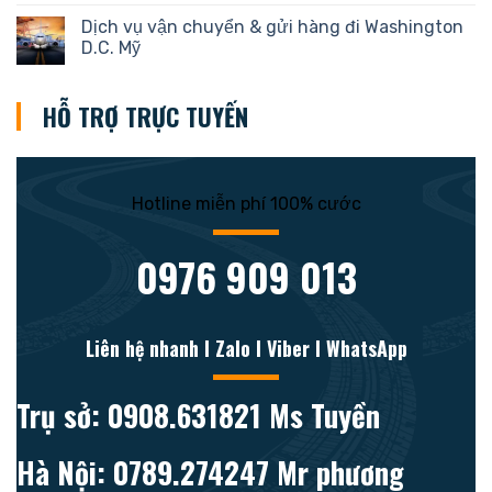
Dịch vụ vận chuyển & gửi hàng đi Washington
D.C. Mỹ
HỖ TRỢ TRỰC TUYẾN
Hotline miễn phí 100% cước
0976 909 013
Liên hệ nhanh l Zalo l Viber l WhatsApp
Trụ sở: 0908.631821 Ms Tuyền
Hà Nội: 0789.274247 Mr phương