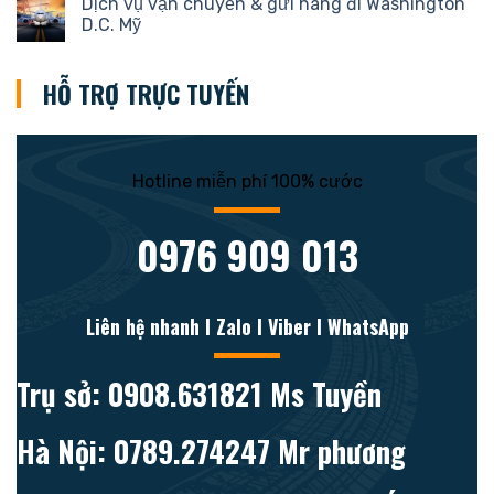
Dịch vụ vận chuyển & gửi hàng đi Washington
D.C. Mỹ
HỖ TRỢ TRỰC TUYẾN
Hotline miễn phí 100% cước
0976 909 013
Liên hệ nhanh l Zalo l Viber l WhatsApp
Trụ sở: 0908.631821 Ms Tuyền
Hà Nội: 0789.274247 Mr phương