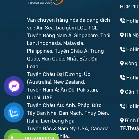
HCM: 10
Vận chuyển hàng hóa đa dạng dịch
Hotli
vụ : Air, Sea, bao gồm LCL, FCL
Hà Nội
Tuyến Đông Nam Á: Singapore, Thái
Lan, Indonesia, Malaysia,
Hotli
Philippines,
Tuyến Châu Á: Trung
Quốc, Hàn Quốc, Nhật Bản, Đài
Đồng N
Loan,...
Tuyến Châu Đại Dương: Úc
Hotli
(Australia), New Zealand,
Tuyến Nam Á: Ấn Độ, Pakistan,
Cần Th
Dubai, UAE,
Tuyến Châu Âu: Anh, Pháp, Đức,
Hotli
Tây Ban Nha, Đan Mạch, Thụy Điển,
Bình D
Italia, Liên bang Nga,
TP.Thu
Tuyến Bắc & Nam Mỹ: USA, Canada,
Brazil, Peru, Chile,.
0976909013