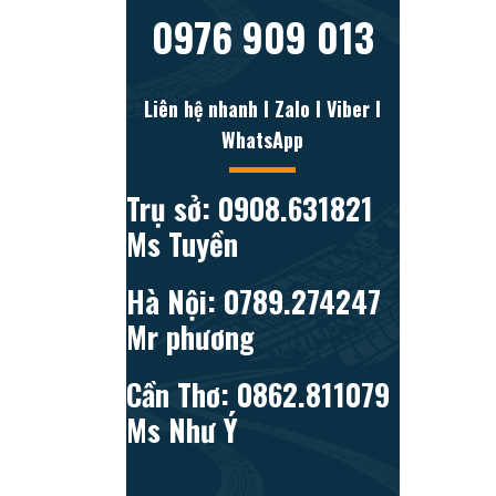
0976 909 013
Liên hệ nhanh l Zalo l Viber l
WhatsApp
Trụ sở: 0908.631821
Ms Tuyền
Hà Nội: 0789.274247
Mr phương
Cần Thơ: 0862.811079
Ms Như Ý