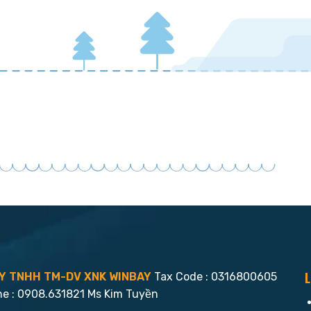
L
Y TNHH TM-DV XNK WINBAY
Tax Code : 0316800605
ne : 0908.631821 Ms Kim Tuyền