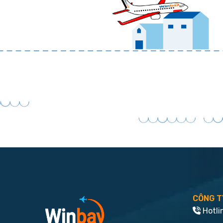
CÔNG T
Hotli