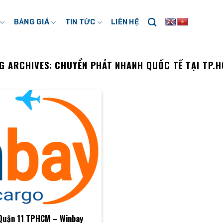
BẢNG GIÁ
TIN TỨC
LIÊN HỆ
G ARCHIVES:
CHUYỂN PHÁT NHANH QUỐC TẾ TẠI TP.
 Quận 11 TPHCM – Winbay