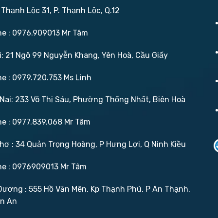
 Thạnh Lộc 31, P. Thạnh Lộc, Q.12
ne : 0976.909013 Mr Tâm
: 21 Ngõ 99 Nguyễn Khang, Yên Hoà, Cầu Giấy
ne : 0979.720.753 Ms Linh
ai: 233 Võ Thị Sáu, Phường Thống Nhất, Biên Hoà
ne : 0977.839.068 Mr Tâm
ơ : 34 Quản Trọng Hoàng, P Hưng Lợi, Q Ninh Kiều
ne : 0976909013 Mr Tâm
ương : 555 Hồ Văn Mên, Kp Thạnh Phú, P An Thạnh,
ận An