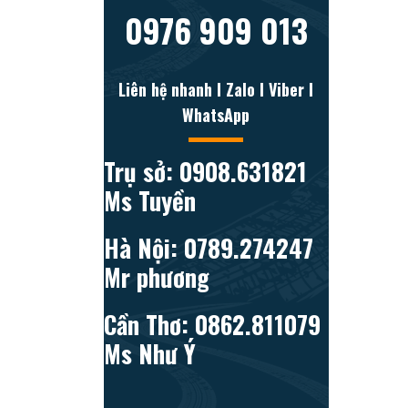
0976 909 013
Liên hệ nhanh l Zalo l Viber l
WhatsApp
Trụ sở: 0908.631821
Ms Tuyền
Hà Nội: 0789.274247
Mr phương
Cần Thơ: 0862.811079
Ms Như Ý