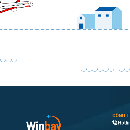
CÔNG T
Hotli