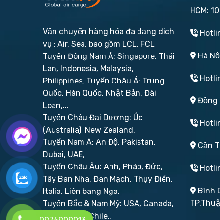
HCM: 10
Vận chuyển hàng hóa đa dạng dịch
Hotli
vụ : Air, Sea, bao gồm LCL, FCL
Hà Nội
Tuyến Đông Nam Á: Singapore, Thái
Lan, Indonesia, Malaysia,
Hotli
Philippines,
Tuyến Châu Á: Trung
Quốc, Hàn Quốc, Nhật Bản, Đài
Đồng N
Loan,...
Tuyến Châu Đại Dương: Úc
Hotli
(Australia), New Zealand,
Tuyến Nam Á: Ấn Độ, Pakistan,
Cần Th
Dubai, UAE,
Tuyến Châu Âu: Anh, Pháp, Đức,
Hotli
Tây Ban Nha, Đan Mạch, Thụy Điển,
Bình D
Italia, Liên bang Nga,
TP.Thu
Tuyến Bắc & Nam Mỹ: USA, Canada,
Brazil, Peru, Chile,.
0976909013