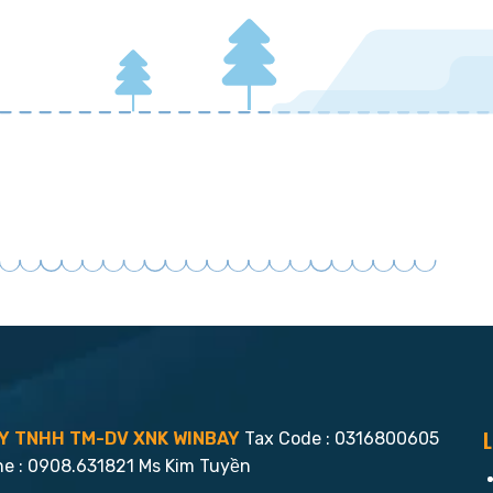
L
Y TNHH TM-DV XNK WINBAY
Tax Code : 0316800605
ne : 0908.631821 Ms Kim Tuyền