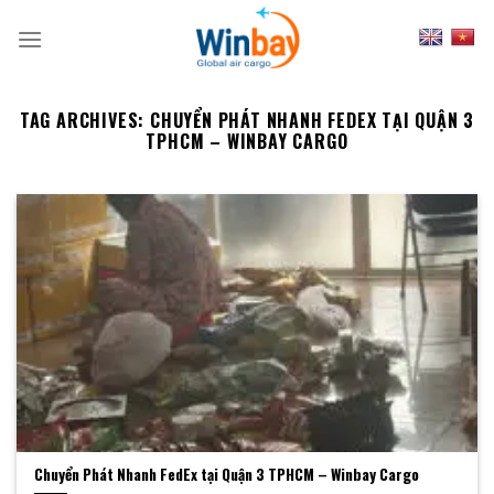
Skip
to
content
TAG ARCHIVES:
CHUYỂN PHÁT NHANH FEDEX TẠI QUẬN 3
TPHCM – WINBAY CARGO
Chuyển Phát Nhanh FedEx tại Quận 3 TPHCM – Winbay Cargo