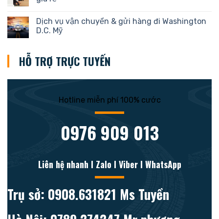
Dịch vụ vận chuyển & gửi hàng đi Washington
D.C. Mỹ
HỖ TRỢ TRỰC TUYẾN
Hotline miễn phí 100% cước
0976 909 013
Liên hệ nhanh l Zalo l Viber l WhatsApp
Trụ sở: 0908.631821 Ms Tuyền