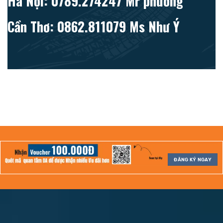
Hà Nội: 0789.274247 Mr phương
Cần Thơ: 0862.811079 Ms Như Ý
ĐĂNG KÝ NGAY