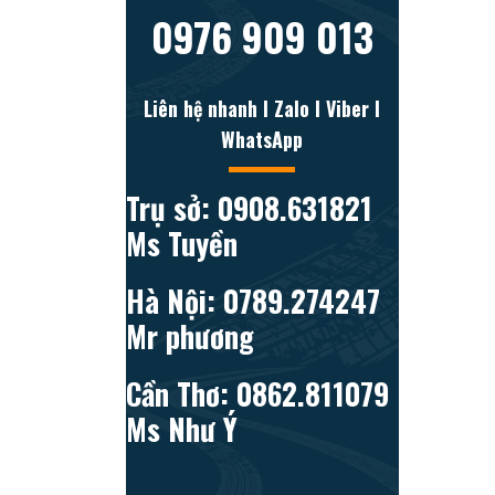
0976 909 013
Liên hệ nhanh l Zalo l Viber l
WhatsApp
Trụ sở: 0908.631821
Ms Tuyền
Hà Nội: 0789.274247
Mr phương
Cần Thơ: 0862.811079
Ms Như Ý