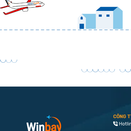
CÔNG T
Hotli