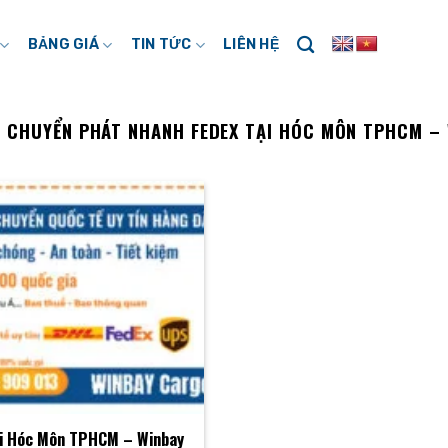
BẢNG GIÁ
TIN TỨC
LIÊN HỆ
:
CHUYỂN PHÁT NHANH FEDEX TẠI HÓC MÔN TPHCM –
ại Hóc Môn TPHCM – Winbay