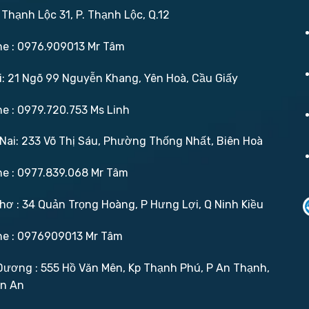
 Thạnh Lộc 31, P. Thạnh Lộc, Q.12
ne : 0976.909013 Mr Tâm
: 21 Ngõ 99 Nguyễn Khang, Yên Hoà, Cầu Giấy
ne : 0979.720.753 Ms Linh
ai: 233 Võ Thị Sáu, Phường Thống Nhất, Biên Hoà
ne : 0977.839.068 Mr Tâm
ơ : 34 Quản Trọng Hoàng, P Hưng Lợi, Q Ninh Kiều
ne : 0976909013 Mr Tâm
ương : 555 Hồ Văn Mên, Kp Thạnh Phú, P An Thạnh,
ận An