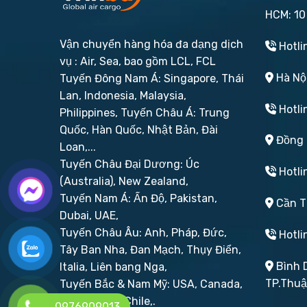
HCM: 10
Vận chuyển hàng hóa đa dạng dịch
Hotli
vụ : Air, Sea, bao gồm LCL, FCL
Hà Nội
Tuyến Đông Nam Á: Singapore, Thái
Lan, Indonesia, Malaysia,
Hotli
Philippines,
Tuyến Châu Á: Trung
Quốc, Hàn Quốc, Nhật Bản, Đài
Đồng N
Loan,...
Tuyến Châu Đại Dương: Úc
Hotli
(Australia), New Zealand,
Tuyến Nam Á: Ấn Độ, Pakistan,
Cần Th
Dubai, UAE,
Tuyến Châu Âu: Anh, Pháp, Đức,
Hotli
Tây Ban Nha, Đan Mạch, Thụy Điển,
Bình D
Italia, Liên bang Nga,
TP.Thu
Tuyến Bắc & Nam Mỹ: USA, Canada,
Brazil, Peru, Chile,.
0976909013