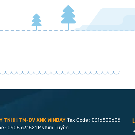
L
Y TNHH TM-DV XNK WINBAY
Tax Code : 0316800605
ne : 0908.631821 Ms Kim Tuyền