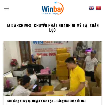
Skip
to
content
TAG ARCHIVES:
CHUYỂN PHÁT NHANH ĐI MỸ TẠI XUÂN
LỘC
Gửi hàng đi Mỹ tại Huyện Xuân Lộc – Đồng Nai Cước Ưu Đãi