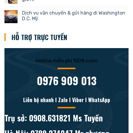
Dịch vụ vận chuyển & gửi hàng đi Washington
D.C. Mỹ
HỖ TRỢ TRỰC TUYẾN
Hotline miễn phí 100% cước
0976 909 013
Liên hệ nhanh l Zalo l Viber l WhatsApp
Trụ sở: 0908.631821 Ms Tuyền