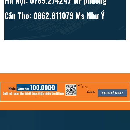
Hà Nội: 0789.274247 Mr phương
Cần Thơ: 0862.811079 Ms Như Ý
ĐĂNG KÝ NGAY