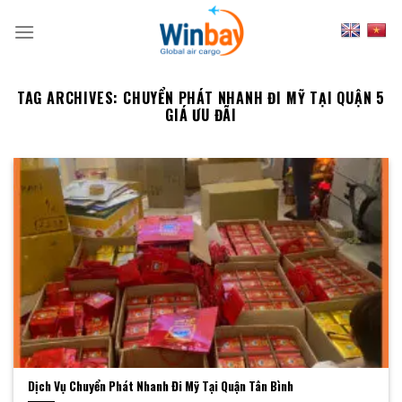
Skip
to
content
TAG ARCHIVES:
CHUYỂN PHÁT NHANH ĐI MỸ TẠI QUẬN 5
GIÁ ƯU ĐÃI
Dịch Vụ Chuyển Phát Nhanh Đi Mỹ Tại Quận Tân Bình