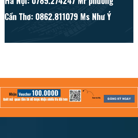
Hà Nội: 0789.274247 Mr phương
Cần Thơ: 0862.811079 Ms Như Ý
ĐĂNG KÝ NGAY