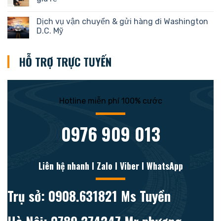
Dịch vụ vận chuyển & gửi hàng đi Washington
D.C. Mỹ
HỖ TRỢ TRỰC TUYẾN
Hotline miễn phí 100% cước
0976 909 013
Liên hệ nhanh l Zalo l Viber l WhatsApp
Trụ sở: 0908.631821 Ms Tuyền