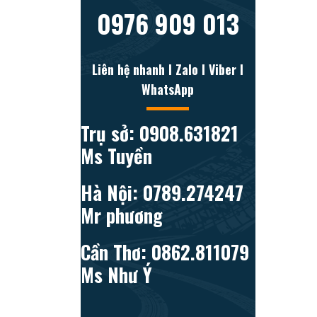
0976 909 013
Liên hệ nhanh l Zalo l Viber l
WhatsApp
Trụ sở: 0908.631821
Ms Tuyền
Hà Nội: 0789.274247
Mr phương
Cần Thơ: 0862.811079
Ms Như Ý