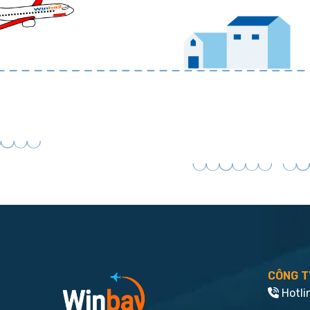
CÔNG T
Hotli