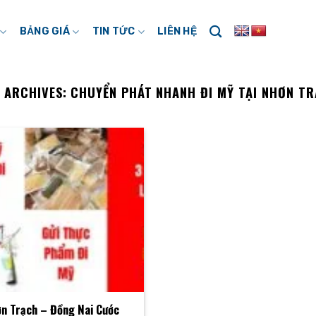
BẢNG GIÁ
TIN TỨC
LIÊN HỆ
 ARCHIVES:
CHUYỂN PHÁT NHANH ĐI MỸ TẠI NHƠN T
ơn Trạch – Đồng Nai Cước