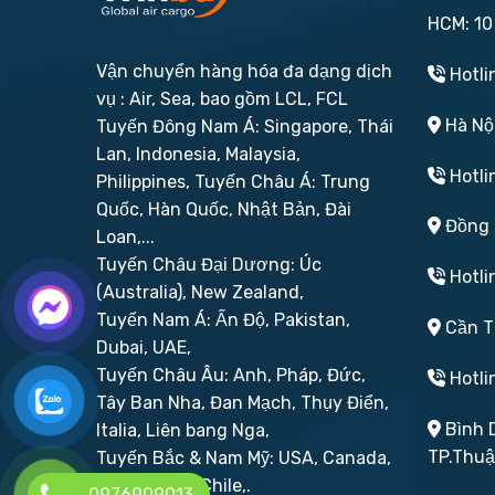
HCM: 10
Vận chuyển hàng hóa đa dạng dịch
Hotli
vụ : Air, Sea, bao gồm LCL, FCL
Hà Nội
Tuyến Đông Nam Á: Singapore, Thái
Lan, Indonesia, Malaysia,
Hotli
Philippines,
Tuyến Châu Á: Trung
Quốc, Hàn Quốc, Nhật Bản, Đài
Đồng N
Loan,...
Tuyến Châu Đại Dương: Úc
Hotli
(Australia), New Zealand,
Tuyến Nam Á: Ấn Độ, Pakistan,
Cần Th
Dubai, UAE,
Tuyến Châu Âu: Anh, Pháp, Đức,
Hotli
Tây Ban Nha, Đan Mạch, Thụy Điển,
Bình D
Italia, Liên bang Nga,
TP.Thu
Tuyến Bắc & Nam Mỹ: USA, Canada,
Brazil, Peru, Chile,.
0976909013