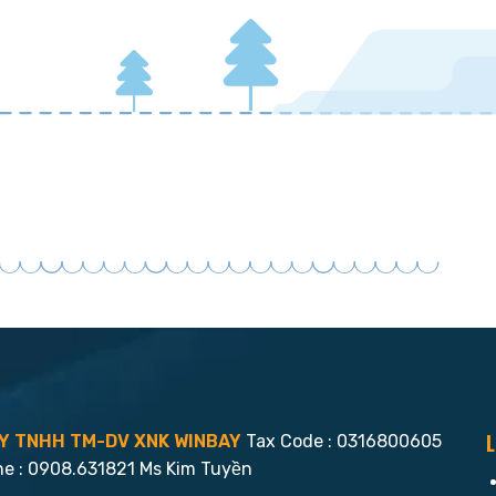
L
Y TNHH TM-DV XNK WINBAY
Tax Code : 0316800605
ne : 0908.631821 Ms Kim Tuyền