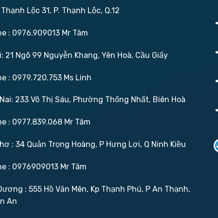
 Thạnh Lộc 31, P. Thạnh Lộc, Q.12
ne : 0976.909013 Mr Tâm
: 21 Ngõ 99 Nguyễn Khang, Yên Hoà, Cầu Giấy
ne : 0979.720.753 Ms Linh
ai: 233 Võ Thị Sáu, Phường Thống Nhất, Biên Hoà
ne : 0977.839.068 Mr Tâm
ơ : 34 Quản Trọng Hoàng, P Hưng Lợi, Q Ninh Kiều
ne : 0976909013 Mr Tâm
ương : 555 Hồ Văn Mên, Kp Thạnh Phú, P An Thạnh,
ận An