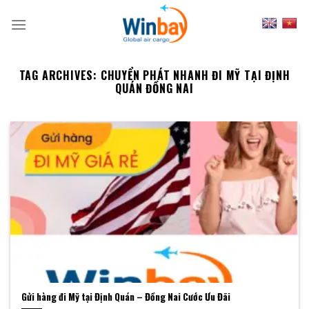
Skip
to
content
TAG ARCHIVES:
CHUYỂN PHÁT NHANH ĐI MỸ TẠI ĐỊNH
QUÁN ĐỒNG NAI
Gửi hàng đi Mỹ tại Định Quán – Đồng Nai Cước Ưu Đãi