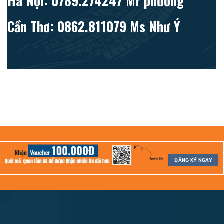
Hà Nội: 0789.274247 Mr phương
Cần Thơ: 0862.811079 Ms Như Ý
ĐĂNG KÝ NGAY