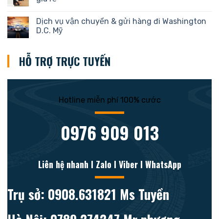
Dịch vụ vận chuyển & gửi hàng đi Washington
D.C. Mỹ
HỖ TRỢ TRỰC TUYẾN
Hotline miễn phí 100% cước
0976 909 013
Liên hệ nhanh l Zalo l Viber l WhatsApp
Trụ sở: 0908.631821 Ms Tuyền