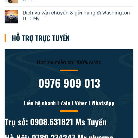
Dịch vụ vận chuyển & gửi hàng đi Washington
D.C. Mỹ
HỖ TRỢ TRỰC TUYẾN
Hotline miễn phí 100% cước
0976 909 013
Liên hệ nhanh l Zalo l Viber l WhatsApp
Trụ sở: 0908.631821 Ms Tuyền
Hà Nội: 0789.274247 Mr phương