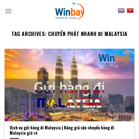
Skip
to
content
TAG ARCHIVES:
CHUYỂN PHÁT NHANH ĐI MALAYSIA
Dịch vụ gửi hàng đi Malaysia | Bảng giá vận chuyển hàng đi
Malaysia giá rẻ