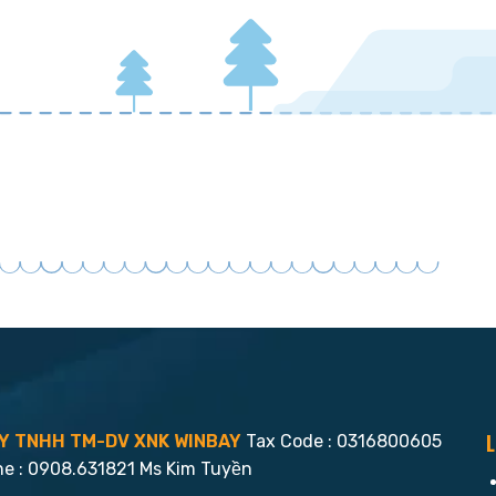
L
Y TNHH TM-DV XNK WINBAY
Tax Code : 0316800605
ne : 0908.631821 Ms Kim Tuyền