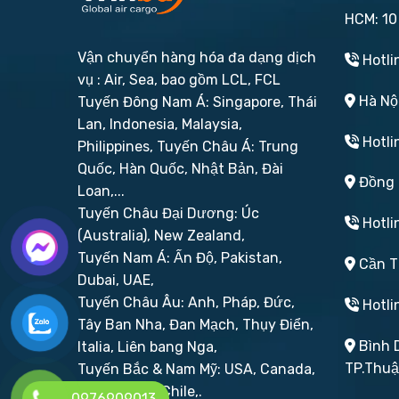
HCM: 10
Vận chuyển hàng hóa đa dạng dịch
Hotli
vụ : Air, Sea, bao gồm LCL, FCL
Hà Nội
Tuyến Đông Nam Á: Singapore, Thái
Lan, Indonesia, Malaysia,
Hotli
Philippines,
Tuyến Châu Á: Trung
Quốc, Hàn Quốc, Nhật Bản, Đài
Đồng N
Loan,...
Tuyến Châu Đại Dương: Úc
Hotli
(Australia), New Zealand,
Tuyến Nam Á: Ấn Độ, Pakistan,
Cần Th
Dubai, UAE,
Tuyến Châu Âu: Anh, Pháp, Đức,
Hotli
Tây Ban Nha, Đan Mạch, Thụy Điển,
Bình D
Italia, Liên bang Nga,
TP.Thu
Tuyến Bắc & Nam Mỹ: USA, Canada,
Brazil, Peru, Chile,.
0976909013