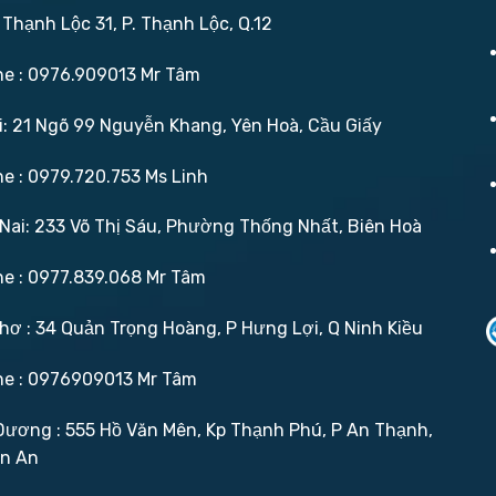
 Thạnh Lộc 31, P. Thạnh Lộc, Q.12
ne : 0976.909013 Mr Tâm
: 21 Ngõ 99 Nguyễn Khang, Yên Hoà, Cầu Giấy
ne : 0979.720.753 Ms Linh
ai: 233 Võ Thị Sáu, Phường Thống Nhất, Biên Hoà
ne : 0977.839.068 Mr Tâm
ơ : 34 Quản Trọng Hoàng, P Hưng Lợi, Q Ninh Kiều
ne : 0976909013 Mr Tâm
ương : 555 Hồ Văn Mên, Kp Thạnh Phú, P An Thạnh,
ận An