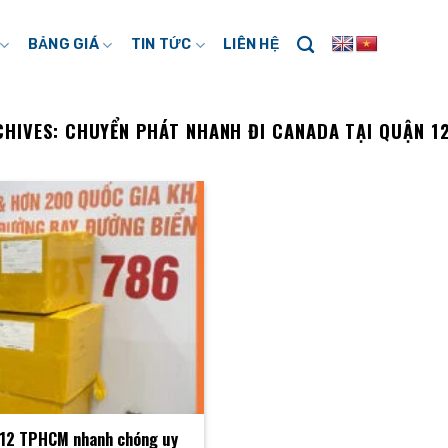
BẢNG GIÁ
TIN TỨC
LIÊN HỆ
CHIVES:
CHUYỂN PHÁT NHANH ĐI CANADA TẠI QUẬN 1
n 12 TPHCM nhanh chóng uy