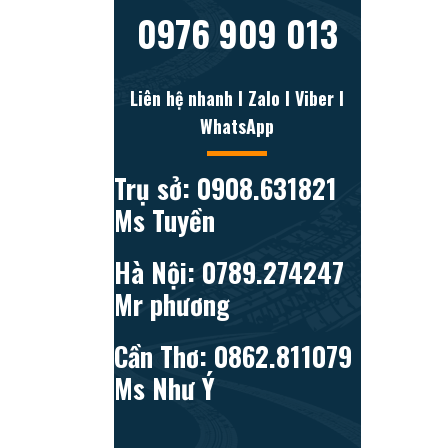
0976 909 013
Liên hệ nhanh l Zalo l Viber l
WhatsApp
Trụ sở: 0908.631821
Ms Tuyền
Hà Nội: 0789.274247
Mr phương
Cần Thơ: 0862.811079
Ms Như Ý