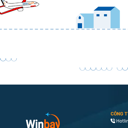
CÔNG T
Hotli