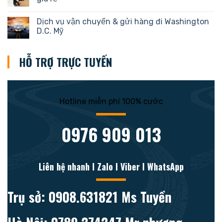
Dịch vụ vận chuyển & gửi hàng đi Washington
D.C. Mỹ
HỖ TRỢ TRỰC TUYẾN
Hotline miễn phí 100% cước
0976 909 013
Liên hệ nhanh l Zalo l Viber l WhatsApp
Trụ sở: 0908.631821 Ms Tuyền