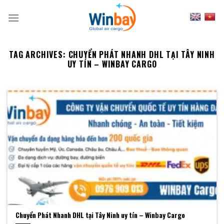
Skip
to
content
TAG ARCHIVES:
CHUYỂN PHÁT NHANH DHL TẠI TÂY NINH
UY TÍN – WINBAY CARGO
Chuyển Phát Nhanh DHL tại Tây Ninh uy tín – Winbay Cargo