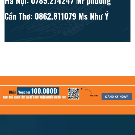
Hà Nội: 0789.274247 Mr phương
Cần Thơ: 0862.811079 Ms Như Ý
ĐĂNG KÝ NGAY