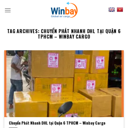
Skip
to
content
TAG ARCHIVES:
CHUYỂN PHÁT NHANH DHL TẠI QUẬN 6
TPHCM – WINBAY CARGO
Chuyển Phát Nhanh DHL tại Quận 6 TPHCM – Winbay Cargo