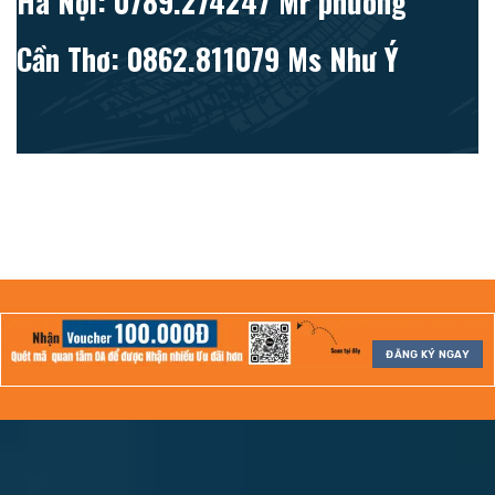
Hà Nội: 0789.274247 Mr phương
Cần Thơ: 0862.811079 Ms Như Ý
ĐĂNG KÝ NGAY