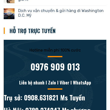
Dịch vụ vận chuyển & gửi hàng đi Washington
D.C. Mỹ
HỖ TRỢ TRỰC TUYẾN
Hotline miễn phí 100% cước
0976 909 013
Liên hệ nhanh l Zalo l Viber l WhatsApp
Trụ sở: 0908.631821 Ms Tuyền